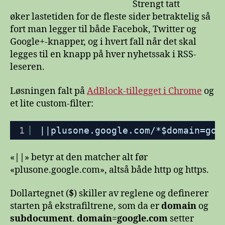
Strengt tatt
øker lastetiden for de fleste sider betraktelig så
fort man legger til både Facebok, Twitter og
Google+-knapper, og i hvert fall når det skal
legges til en knapp på hver nyhetssak i RSS-
leseren.
Løsningen falt på
AdBlock-tillegget i Chrome
og
et lite custom-filter:
1
||plusone.google.com/*$domain=goo
«
||
» betyr at den matcher alt før
«plusone.google.com», altså både http og https.
Dollartegnet (
$
) skiller av reglene og definerer
starten på ekstrafiltrene, som da er
domain
og
subdocument
.
domain=google.com
setter