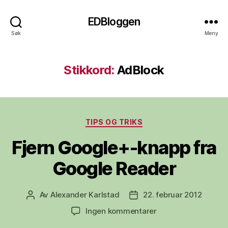
EDBloggen
Søk
Meny
Stikkord:
AdBlock
Kategorier
TIPS OG TRIKS
Fjern Google+-knapp fra
Google Reader
Av
Alexander Karlstad
22. februar 2012
Innleggsforfatter
Publiseringsdato
til
Ingen kommentarer
Fjern