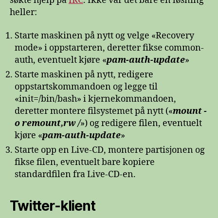
søkte hjelp på
IRC
. Ikke var det bare en løsning
heller:
Starte maskinen på nytt og velge «Recovery
mode» i oppstarteren, deretter fikse common-
auth, eventuelt kjøre «
pam-auth-update
»
Starte maskinen på nytt, redigere
oppstartskommandoen og legge til
«init=/bin/bash» i kjernekommandoen,
deretter montere filsystemet på nytt («
mount -
o remount,rw /
») og redigere filen, eventuelt
kjøre «
pam-auth-update
»
Starte opp en Live-CD, montere partisjonen og
fikse filen, eventuelt bare kopiere
standardfilen fra Live-CD-en.
Twitter-klient