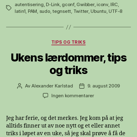
autentisering
,
D-Link
,
gconf
,
Gwibber
,
iconv
,
IRC
,
Stikkord
latin1
,
PAM
,
sudo
,
tegnsett
,
Twitter
,
Ubuntu
,
UTF-8
Kategorier
TIPS OG TRIKS
Ukens lærdommer, tips
og triks
Av
Alexander Karlstad
9. august 2009
Innleggsforfatter
Publiseringsdato
til
Ingen kommentarer
Ukens
lærdommer,
tips
Jeg har ferie, og det merkes. Jeg kom på at jeg
og
alltids finner ut av noe nytt og et eller annet
triks
triks i løpet av en uke, så jeg skal prøve å få de