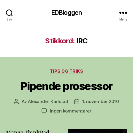
EDBloggen
Søk
Meny
Stikkord:
IRC
Kategorier
TIPS OG TRIKS
Pipende prosessor
Av
Alexander Karlstad
1. november 2010
Innleggsforfatter
Publiseringsdato
til
Ingen kommentarer
Pipende
prosessor
Mange ThinkPad-