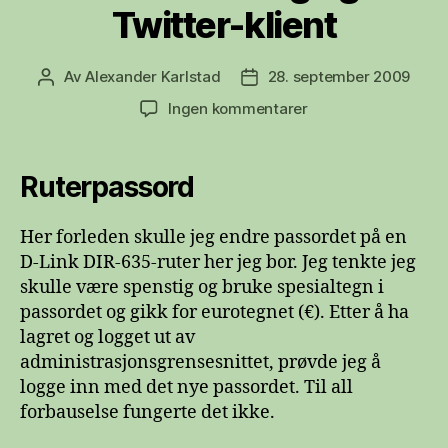
Twitter-klient
Av
Alexander Karlstad
28. september 2009
Innleggsforfatter
Publiseringsdato
til
Ingen kommentarer
Ruterpassord,
brukken
autentisering
Ruterpassord
og
Twitter-
Her forleden skulle jeg endre passordet på en
klient
D-Link DIR-635-ruter her jeg bor. Jeg tenkte jeg
skulle være spenstig og bruke spesialtegn i
passordet og gikk for eurotegnet (€). Etter å ha
lagret og logget ut av
administrasjonsgrensesnittet, prøvde jeg å
logge inn med det nye passordet. Til all
forbauselse fungerte det ikke.