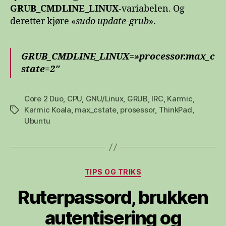
GRUB_CMDLINE_LINUX
-variabelen. Og
deretter kjøre «
sudo update-grub
».
GRUB_CMDLINE_LINUX=»processor.max_c
state=2″
Core 2 Duo
,
CPU
,
GNU/Linux
,
GRUB
,
IRC
,
Karmic
,
Karmic Koala
,
max_cstate
,
prosessor
,
ThinkPad
,
Stikkord
Ubuntu
Kategorier
TIPS OG TRIKS
Ruterpassord, brukken
autentisering og