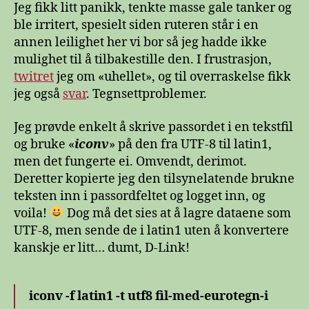
Jeg fikk litt panikk, tenkte masse gale tanker og
ble irritert, spesielt siden ruteren står i en
annen leilighet her vi bor så jeg hadde ikke
mulighet til å tilbakestille den. I frustrasjon,
twitret
jeg om «uhellet», og til overraskelse fikk
jeg også
svar
. Tegnsettproblemer.
Jeg prøvde enkelt å skrive passordet i en tekstfil
og bruke «
iconv
» på den fra UTF-8 til latin1,
men det fungerte ei. Omvendt, derimot.
Deretter kopierte jeg den tilsynelatende brukne
teksten inn i passordfeltet og logget inn, og
voila!
Dog må det sies at å lagre dataene som
UTF-8, men sende de i latin1 uten å konvertere
kanskje er litt… dumt, D-Link!
iconv -f latin1 -t utf8 fil-med-eurotegn-i