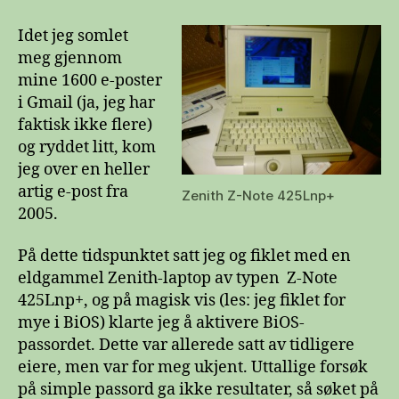
Z-
Note
Idet jeg somlet
425Lnp+
meg gjennom
og
mine 1600 e-poster
BiOS-
i Gmail (ja, jeg har
passord
faktisk ikke flere)
og ryddet litt, kom
jeg over en heller
artig e-post fra
Zenith Z-Note 425Lnp+
2005.
På dette tidspunktet satt jeg og fiklet med en
eldgammel Zenith-laptop av typen
Z-Note
425Lnp+, og på magisk vis (les: jeg fiklet for
mye i BiOS) klarte jeg å aktivere BiOS-
passordet. Dette var allerede satt av tidligere
eiere, men var for meg ukjent. Uttallige forsøk
på simple passord ga ikke resultater, så søket på