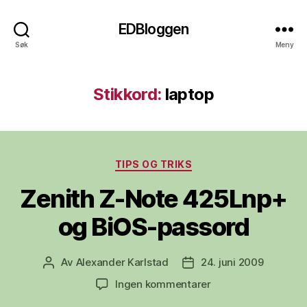
EDBloggen
Søk
Meny
Stikkord:
laptop
Kategorier
TIPS OG TRIKS
Zenith Z-Note 425Lnp+
og BiOS-passord
Av
Alexander Karlstad
24. juni 2009
Innleggsforfatter
Publiseringsdato
til
Ingen kommentarer
Zenith