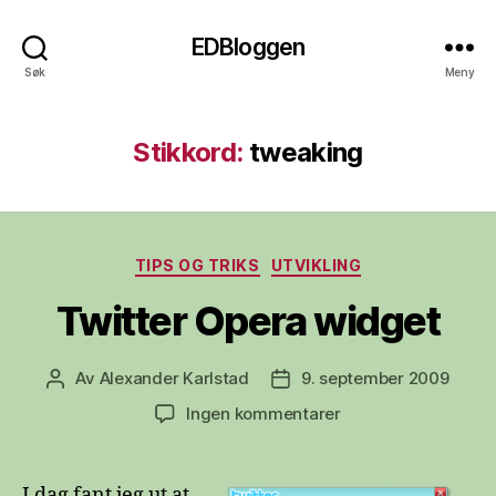
EDBloggen
Søk
Meny
Stikkord:
tweaking
Kategorier
TIPS OG TRIKS
UTVIKLING
Twitter Opera widget
Av
Alexander Karlstad
9. september 2009
Innleggsforfatter
Publiseringsdato
til
Ingen kommentarer
Twitter
Opera
widget
I dag fant jeg ut at