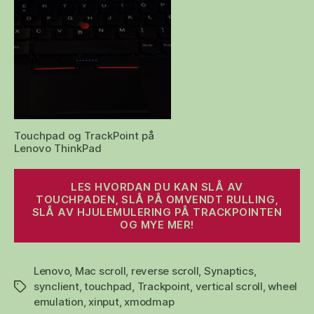
Touchpad og TrackPoint på
Lenovo ThinkPad
«S
LES HVORDAN DU KAN SLÅ AV
(t
TOUCHPADEN, SLÅ PÅ OMVENDT RULLING,
SLÅ AV HJULEMULERING PÅ TRACKPOINTEN
tw
OG MYE MER!
Lenovo
,
Mac scroll
,
reverse scroll
,
Synaptics
,
synclient
,
touchpad
,
Trackpoint
,
vertical scroll
,
wheel
Stikkord
emulation
,
xinput
,
xmodmap