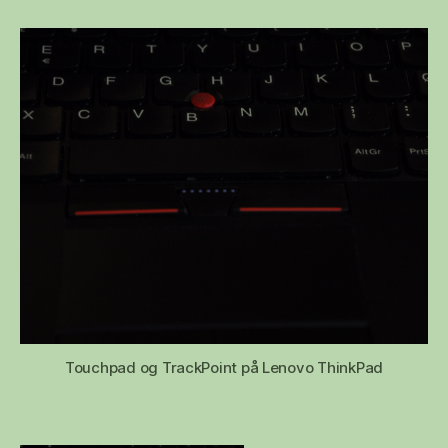
(touchpad)
tweaking
Touchpad og TrackPoint på Lenovo ThinkPad