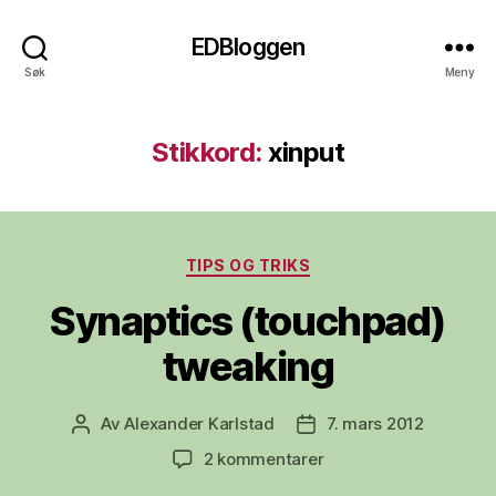
EDBloggen
Søk
Meny
Stikkord:
xinput
Kategorier
TIPS OG TRIKS
Synaptics (touchpad)
tweaking
Av
Alexander Karlstad
7. mars 2012
Innleggsforfatter
Publiseringsdato
til
2 kommentarer
Synaptics