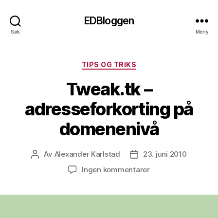
EDBloggen
Søk
Meny
Kategorier
TIPS OG TRIKS
Tweak.tk –
adresseforkorting på
domenenivå
Av
Alexander Karlstad
23. juni 2010
Innleggsforfatter
Publiseringsdato
til
Ingen kommentarer
Tweak.tk
–
adresseforkorting
på