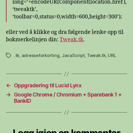
long=’+encodeURIComponent(location.href),
‘tweaktk’,
‘toolbar=0,status=0,width=600,height=300’);
eller ved å klikke og dra følgende lenke opp til
bokmerkelinjen din:
Tweak.tk
.
.tk
,
adresseforkorting
,
JavaScript
,
Tweak.tk
,
URL
Stikkord
←
Oppgradering til Lucid Lynx
→
Google Chrome / Chromium + Sparebank 1 +
BankID