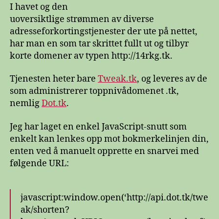
domenenivå
I havet og den
uoversiktlige strømmen av diverse
adresseforkortingstjenester der ute på nettet,
har man en som tar skrittet fullt ut og tilbyr
korte domener av typen http://14rkg.tk.
Tjenesten heter bare
Tweak.tk
, og leveres av de
som administrerer toppnivådomenet .tk,
nemlig
Dot.tk
.
Jeg har laget en enkel JavaScript-snutt som
enkelt kan lenkes opp mot bokmerkelinjen din,
enten ved å manuelt opprette en snarvei med
følgende URL:
javascript:window.open(‘http://api.dot.tk/twe
ak/shorten?