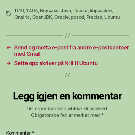
11.10
,
12.04
,
Buypass
,
Java
,
libccid
,
libpcsclite
,
Stikkord
Oneiric
,
OpenJDK
,
Oracle
,
pcscd
,
Precise
,
Ubuntu
←
Send og motta e-post fra andre e-postkontoer
med Gmail
→
Sette opp skriver på NHH i Ubuntu
Legg igjen en kommentar
Din e-postadresse vil ikke bli publisert.
Obligatoriske felt er merket med
*
Kommentar
*