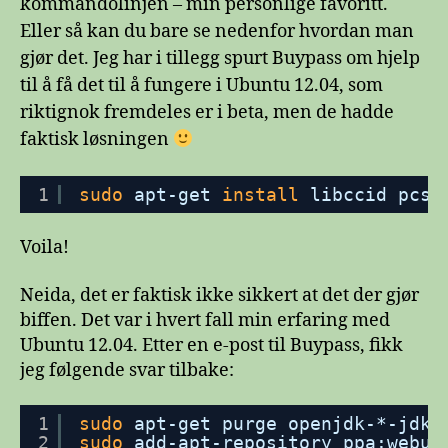
kommandolinjen – min personlige favoritt.
Eller så kan du bare se nedenfor hvordan man
gjør det. Jeg har i tillegg spurt Buypass om hjelp
til å få det til å fungere i Ubuntu 12.04, som
riktignok fremdeles er i beta, men de hadde
faktisk løsningen
1
sudo
apt-get 
install
libccid pcsc
Voila!
Neida, det er faktisk ikke sikkert at det der gjør
biffen. Det var i hvert fall min erfaring med
Ubuntu 12.04. Etter en e-post til Buypass, fikk
jeg følgende svar tilbake:
1
sudo
apt-get purge openjdk-*-jdk 
2
sudo
add-apt-repository ppa:webup