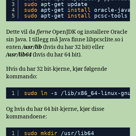
3
sudo
apt-get update
4
sudo
apt-get 
install
oracle-java7
5
sudo
apt-get 
install
pcsc-tools l
Dette vil da
fjerne
OpenJDK og installere Oracle
sin Java. I tillegg må Java finne libpcsclite.so i
enten
/usr/lib
(hvis du har 32 bit) eller
/usr/lib64
(hvis du har 64 bit).
Hvis du har 32 bit-kjerne, kjør følgende
kommando:
1
sudo
ln
-s 
/lib/x86_64-linux-gnu/
Og hvis du har 64 bit-kjerne, kjør disse
kommandoene:
1
sudo
mkdir
/usr/lib64