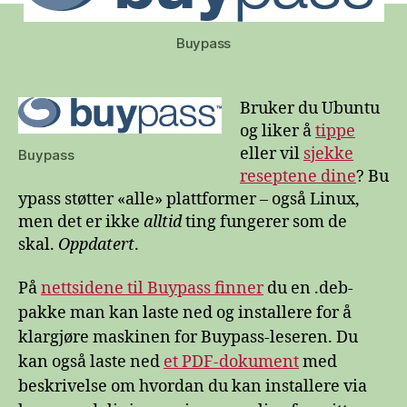
Ubuntu
Buypass
Bruker du Ubuntu
og liker å
tippe
eller vil
sjekke
Buypass
reseptene dine
? Bu
ypass støtter «alle» plattformer – også Linux,
men det er ikke
alltid
ting fungerer som de
skal.
Oppdatert
.
På
nettsidene til Buypass finner
du en .deb-
pakke man kan laste ned og installere for å
klargjøre maskinen for Buypass-leseren. Du
kan også laste ned
et PDF-dokument
med
beskrivelse om hvordan du kan installere via