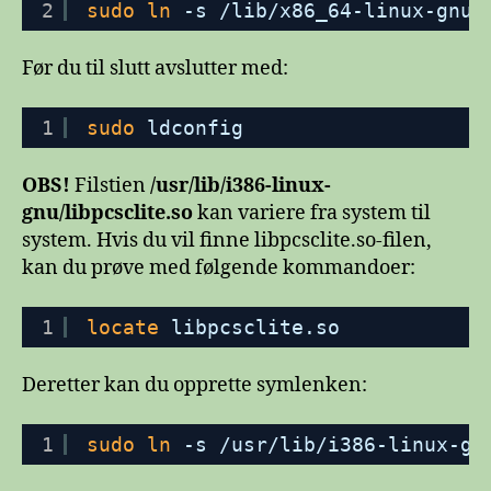
2
sudo
ln
-s 
/lib/x86_64-linux-gnu/
Før du til slutt avslutter med:
1
sudo
ldconfig
OBS!
Filstien
/usr/lib/i386-linux-
gnu/libpcsclite.so
kan variere fra system til
system. Hvis du vil finne libpcsclite.so-filen,
kan du prøve med følgende kommandoer:
1
locate
libpcsclite.so
Deretter kan du opprette symlenken:
1
sudo
ln
-s 
/usr/lib/i386-linux-gn