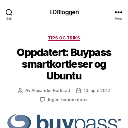
EDBloggen
Søk
Meny
Kategorier
TIPS OG TRIKS
Oppdatert: Buypass
smartkortleser og
Ubuntu
Av
Alexander Karlstad
10. april 2012
Innleggsforfatter
Publiseringsdato
til
Ingen kommentarer
Oppdatert:
Buypass
smartkortleser
og