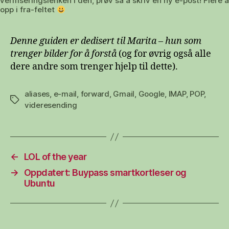
verifiseringslenken i den, prøv så å skriv en ny e-post! Flere
opp i fra-feltet
Denne guiden er dedisert til Marita – hun som
trenger bilder for å forstå
(og for øvrig også alle
dere andre som trenger hjelp til dette).
aliases
,
e-mail
,
forward
,
Gmail
,
Google
,
IMAP
,
POP
,
Stikkord
videresending
←
LOL of the year
→
Oppdatert: Buypass smartkortleser og
Ubuntu