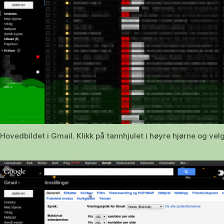
Hovedbildet i Gmail. Klikk på tannhjulet i høyre hjørne og velg