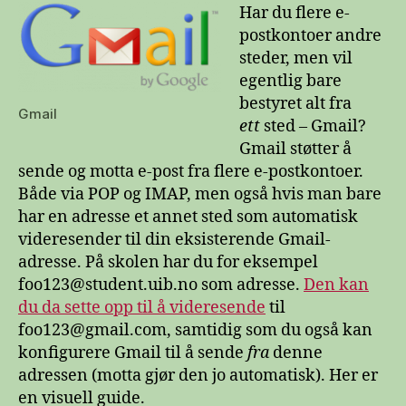
post
Har du flere e-
fra
postkontoer andre
andre
steder, men vil
e-
egentlig bare
postkontoer
bestyret alt fra
med
Gmail
ett
sted – Gmail?
Gmail
Gmail støtter å
sende og motta e-post fra flere e-postkontoer.
Både via POP og IMAP, men også hvis man bare
har en adresse et annet sted som automatisk
videresender til din eksisterende Gmail-
adresse. På skolen har du for eksempel
foo123@student.uib.no som adresse.
Den kan
du da sette opp til å videresende
til
foo123@gmail.com, samtidig som du også kan
konfigurere Gmail til å sende
fra
denne
adressen (motta gjør den jo automatisk). Her er
en visuell guide.