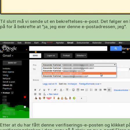
Til slutt må vi sende ut en bekreftelses-e-post. Det følger en
på for å bekrefte at "ja, jeg eier denne e-postadressen, jeg".
Etter at du har fått denne verifiserings-e-posten og klikket p