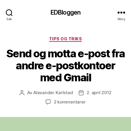
EDBloggen
Søk
Meny
Kategorier
TIPS OG TRIKS
Send og motta e-post fra
andre e-postkontoer
med Gmail
Av
Alexander Karlstad
2. april 2012
Innleggsforfatter
Publiseringsdato
til
2 kommentarer
Send
og
motta
e-