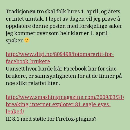
april-
påfunn
Tradisjon
en
tro skal folk lures 1. april, og årets
rundtom
er intet unntak. I løpet av dagen vil jeg prøve å
på
oppdatere denne posten med forskjellige saker
veven
jeg kommer over som helt klart er 1. april-
spøker
http://www.digi.no/809498/fotomareritt-for-
facebook-brukere
Uansett hvor harde kår Facebook har for sine
brukere, er sannsynligheten for at de finner på
noe slikt relativt liten.
http://www.smashingmagazine.com/2009/03/31/
breaking-internet-explorer-81-eagle-eyes-
leaked/
IE 8.1 med støtte for Firefox-plugins?