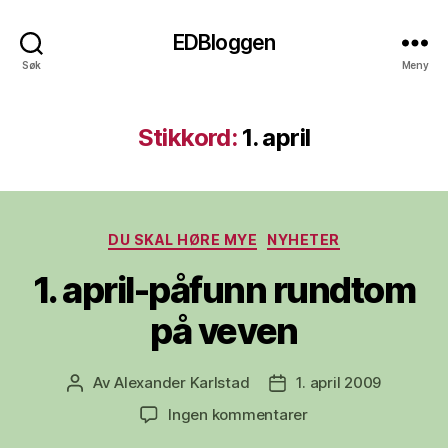
EDBloggen
Søk
Meny
Stikkord:
1. april
Kategorier
DU SKAL HØRE MYE
NYHETER
1. april-påfunn rundtom
på veven
Av
Alexander Karlstad
1. april 2009
Innleggsforfatter
Publiseringsdato
til
Ingen kommentarer
1.