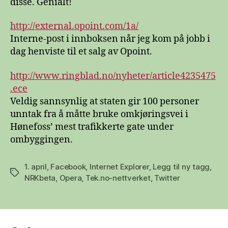
disse. Genialt!
http://external.opoint.com/1a/
Interne-post i innboksen når jeg kom på jobb i
dag henviste til et salg av Opoint.
http://www.ringblad.no/nyheter/article4235475
.ece
Veldig sannsynlig at staten gir 100 personer
unntak fra å måtte bruke omkjøringsvei i
Hønefoss’ mest trafikkerte gate under
ombyggingen.
1. april
,
Facebook
,
Internet Explorer
,
Legg til ny tagg
,
Stikkord
NRKbeta
,
Opera
,
Tek.no-nettverket
,
Twitter