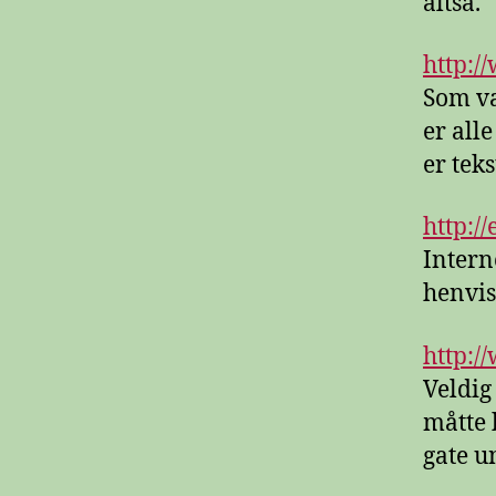
altså.
http:/
Som va
er all
er teks
http:/
Intern
henvist
http:/
Veldig
måtte 
gate u