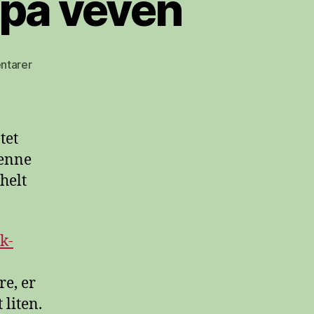
 på veven
til
ntarer
1.
april-
påfunn
rundtom
tet
på
denne
veven
helt
k-
re, er
 liten.