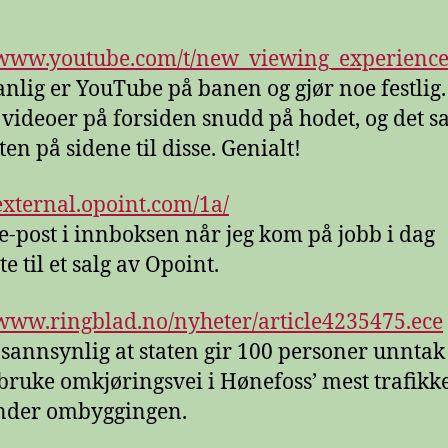
/www.youtube.com/t/new_viewing_experienc
nlig er YouTube på banen og gjør noe festlig.
e videoer på forsiden snudd på hodet, og det
ten på sidene til disse. Genialt!
/external.opoint.com/1a/
e-post i innboksen når jeg kom på jobb i dag
e til et salg av Opoint.
/www.ringblad.no/nyheter/article4235475.ece
 sannsynlig at staten gir 100 personer unntak 
bruke omkjøringsvei i Hønefoss’ mest trafikk
nder ombyggingen.