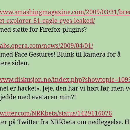
//www.smashingmagazine.com/2009/03/31/bre
et-explorer-81-eagle-eyes-leaked/
 med støtte for Firefox-plugins?
/labs.opera.com/news/2009/04/01/
med Face Gestures! Blunk til kamera for å
ere siden.
/www.diskusjon.no/index.php?showtopic=109
et er hacket». Jeje, den har vi hørt før, men v
jedde med avataren min?!
/twitter.com/NRKbeta/status/1429116076
tter på Twitter fra NRKbeta om nedleggelse. H