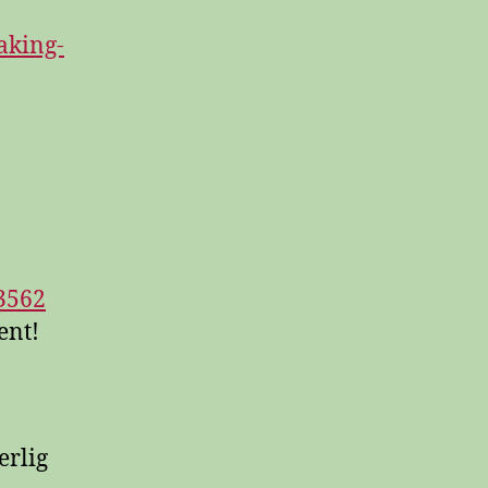
aking-
3562
ent!
erlig