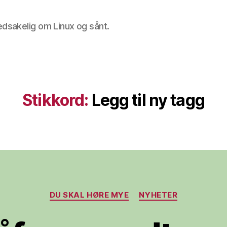
edsakelig om Linux og sånt.
Stikkord:
Legg til ny tagg
Kategorier
DU SKAL HØRE MYE
NYHETER