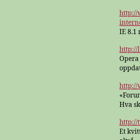
http:
intern
IE 8.1
http:/
Opera 
oppdat
http:/
«Forum
Hva sk
http:/
Et kvi