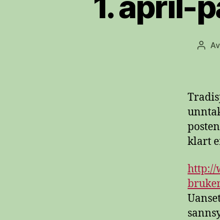
1. april
A
Innle
Tradis
unntak
posten
klart 
http:/
bruke
Uanset
sannsyn