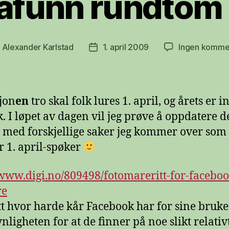
-påfunn rundtom
v
Alexander Karlstad
1. april 2009
Ingen komme
ggsforfatter
Publiseringsdato
jon
en
tro skal folk lures 1. april, og årets er in
. I løpet av dagen vil jeg prøve å oppdatere 
 med forskjellige saker jeg kommer over som 
er 1. april-spøker
/www.digi.no/809498/fotomareritt-for-faceboo
re
t hvor harde kår Facebook har for sine bruke
ligheten for at de finner på noe slikt relativt