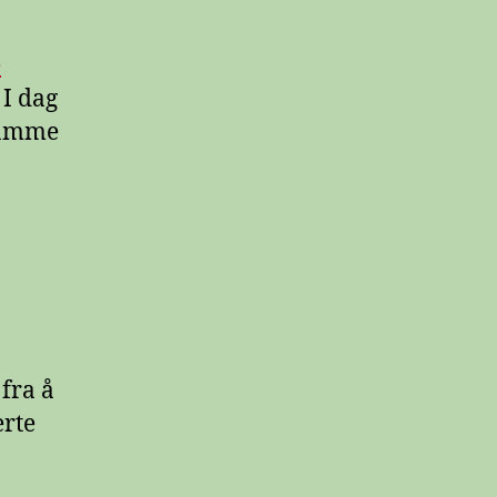
e
 I dag
 samme
fra å
erte