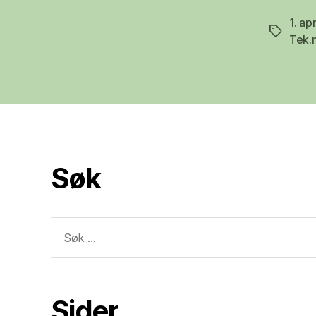
1. apr
Stikkord
Tek.
Søk
Søk
etter:
Sider