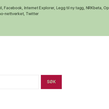
il
,
Facebook
,
Internet Explorer
,
Legg til ny tagg
,
NRKbeta
,
Op
no-nettverket
,
Twitter