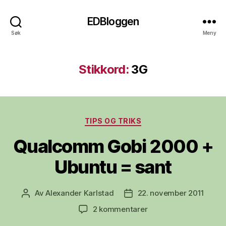
EDBloggen
Søk
Meny
Stikkord:
3G
Kategorier
TIPS OG TRIKS
Qualcomm Gobi 2000 +
Ubuntu = sant
Av
Alexander Karlstad
22. november 2011
Innleggsforfatter
Publiseringsdato
til
2 kommentarer
Qualcomm