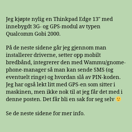
Gobi
2000
+
Jeg kjøpte nylig en Thinkpad Edge 13″ med
Ubuntu
innebygdt 3G- og GPS-modul av typen
=
Qualcomm Gobi 2000.
sant
På de neste sidene går jeg gjennom man
installerer driverne, setter opp mobilt
bredbånd, integrerer den med Wammu/gnome-
phone-manager så man kan sende SMS (og
eventuelt ringe) og hvordan slå av PIN-koden.
Jeg har også lekt litt med GPS-en som sitter i
maskinen, men ikke nok til at jeg får det med i
denne posten. Det får bli en sak for seg selv
Se de neste sidene for mer info.