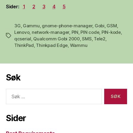
Sider:
1
2
3
4
5
3G
,
Gammu
,
gnome-phone-manager
,
Gobi
,
GSM
,
Lenovo
,
network-manager
,
PIN
,
PIN code
,
PIN-kode
,
Stikkord
qcserial
,
Qualcomm Gobi 2000
,
SMS
,
Tele2
,
ThinkPad
,
Thinkpad Edge
,
Wammu
Søk
Søk
etter:
Sider