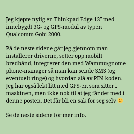
Gobi
2000
+
Jeg kjøpte nylig en Thinkpad Edge 13″ med
Ubuntu
innebygdt 3G- og GPS-modul av typen
=
Qualcomm Gobi 2000.
sant
På de neste sidene går jeg gjennom man
installerer driverne, setter opp mobilt
bredbånd, integrerer den med Wammu/gnome-
phone-manager så man kan sende SMS (og
eventuelt ringe) og hvordan slå av PIN-koden.
Jeg har også lekt litt med GPS-en som sitter i
maskinen, men ikke nok til at jeg får det med i
denne posten. Det får bli en sak for seg selv
Se de neste sidene for mer info.