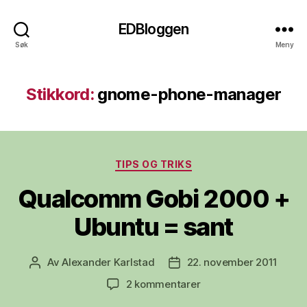
EDBloggen
Søk
Meny
Stikkord:
gnome-phone-manager
Kategorier
TIPS OG TRIKS
Qualcomm Gobi 2000 +
Ubuntu = sant
Av
Alexander Karlstad
22. november 2011
Innleggsforfatter
Publiseringsdato
til
2 kommentarer
Qualcomm