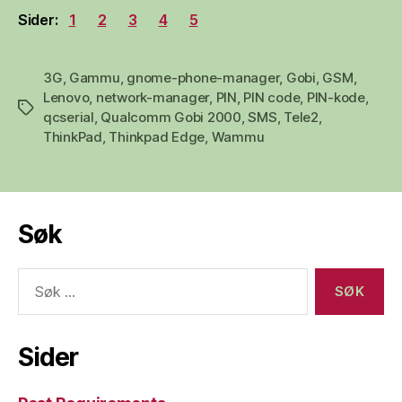
Sider:
1
2
3
4
5
3G
,
Gammu
,
gnome-phone-manager
,
Gobi
,
GSM
,
Lenovo
,
network-manager
,
PIN
,
PIN code
,
PIN-kode
,
Stikkord
qcserial
,
Qualcomm Gobi 2000
,
SMS
,
Tele2
,
ThinkPad
,
Thinkpad Edge
,
Wammu
Søk
Søk
etter:
Sider