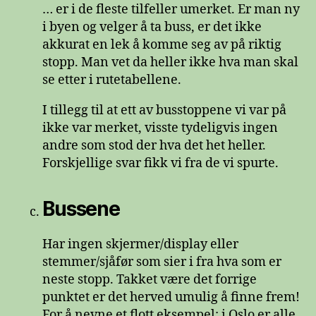
… er i de fleste tilfeller umerket. Er man ny
i byen og velger å ta buss, er det ikke
akkurat en lek å komme seg av på riktig
stopp. Man vet da heller ikke hva man skal
se etter i rutetabellene.
I tillegg til at ett av busstoppene vi var på
ikke var merket, visste tydeligvis ingen
andre som stod der hva det het heller.
Forskjellige svar fikk vi fra de vi spurte.
Bussene
Har ingen skjermer/display eller
stemmer/sjåfør som sier i fra hva som er
neste stopp. Takket være det forrige
punktet er det herved umulig å finne frem!
For å nevne et flott eksempel: i Oslo er alle