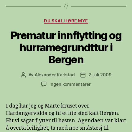
Kategorier
DU SKAL HØRE MYE
Prematur innflytting og
hurramegrundttur i
Bergen
Av
Alexander Karlstad
2. juli 2009
Innleggsforfatter
Publiseringsdato
til
Ingen kommentarer
Prematur
innflytting
og
I dag har jeg og Marte kruset over
hurramegrundttur
Hardangervidda og til et lite sted kalt Bergen.
i
Hit vi sågar flytter til høsten. Agendaen var klar:
Bergen
å overta leilighet, ta med noe småstæsj til