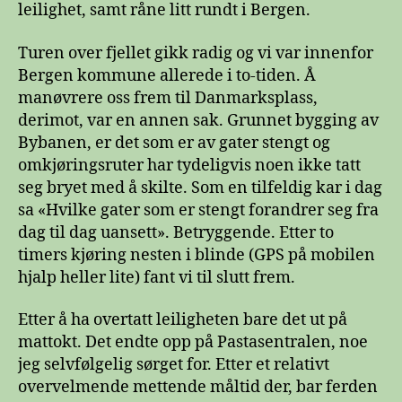
leilighet, samt råne litt rundt i Bergen.
Turen over fjellet gikk radig og vi var innenfor
Bergen kommune allerede i to-tiden. Å
manøvrere oss frem til Danmarksplass,
derimot, var en annen sak. Grunnet bygging av
Bybanen, er det som er av gater stengt og
omkjøringsruter har tydeligvis noen ikke tatt
seg bryet med å skilte. Som en tilfeldig kar i dag
sa «Hvilke gater som er stengt forandrer seg fra
dag til dag uansett». Betryggende. Etter to
timers kjøring nesten i blinde (GPS på mobilen
hjalp heller lite) fant vi til slutt frem.
Etter å ha overtatt leiligheten bare det ut på
mattokt. Det endte opp på Pastasentralen, noe
jeg selvfølgelig sørget for. Etter et relativt
overvelmende mettende måltid der, bar ferden