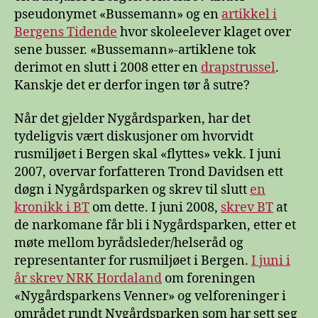
pseudonymet «Bussemann» og en
artikkel i
Bergens Tidende
hvor skoleelever klaget over
sene busser. «Bussemann»-artiklene tok
derimot en slutt i 2008 etter en
drapstrussel
.
Kanskje det er derfor ingen tør å sutre?
Når det gjelder Nygårdsparken, har det
tydeligvis vært diskusjoner om hvorvidt
rusmiljøet i Bergen skal «flyttes» vekk. I juni
2007, overvar forfatteren Trond Davidsen ett
døgn i Nygårdsparken og skrev til slutt
en
kronikk i BT
om dette. I juni 2008,
skrev BT
at
de narkomane får bli i Nygårdsparken, etter et
møte mellom byrådsleder/helseråd og
representanter for rusmiljøet i Bergen.
I juni i
år skrev NRK Hordaland
om foreningen
«Nygårdsparkens Venner» og velforeninger i
området rundt Nygårdsparken som har sett seg