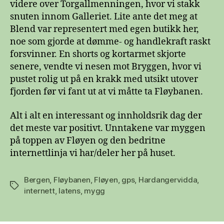
videre over Torgallmenningen, hvor vi stakk
snuten innom Galleriet. Lite ante det meg at
Blend var representert med egen butikk her,
noe som gjorde at dømme- og handlekraft raskt
forsvinner. En shorts og kortarmet skjorte
senere, vendte vi nesen mot Bryggen, hvor vi
pustet rolig ut på en krakk med utsikt utover
fjorden før vi fant ut at vi måtte ta Fløybanen.
Alt i alt en interessant og innholdsrik dag der
det meste var positivt. Unntakene var myggen
på toppen av Fløyen og den bedritne
internettlinja vi har/deler her på huset.
Bergen
,
Fløybanen
,
Fløyen
,
gps
,
Hardangervidda
,
Stikkord
internett
,
latens
,
mygg