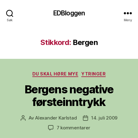
EDBloggen
Søk
Meny
Stikkord:
Bergen
Kategorier
DU SKAL HØRE MYE
YTRINGER
Bergens negative
førsteinntrykk
Av
Alexander Karlstad
14. juli 2009
Innleggsforfatter
Publiseringsdato
til
7 kommentarer
Bergens