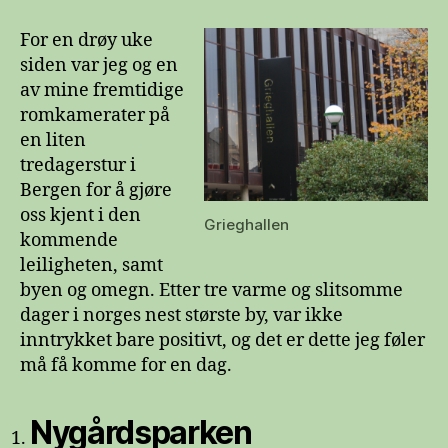
negative
førsteinntrykk
For en drøy uke
siden var jeg og en
av mine fremtidige
romkamerater på
en liten
tredagerstur i
Bergen for å gjøre
oss kjent i den
Grieghallen
kommende
leiligheten, samt
byen og omegn. Etter tre varme og slitsomme
dager i norges nest største by, var ikke
inntrykket bare positivt, og det er dette jeg føler
må få komme for en dag.
Nygårdsparken