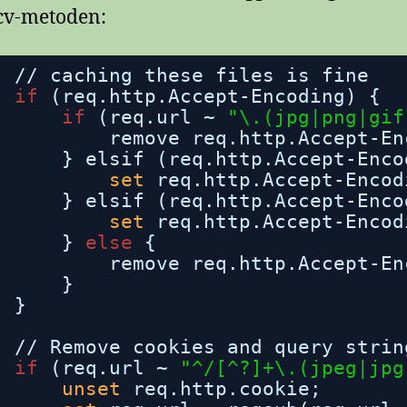
cv-metoden:
//
caching these files is fine
if
(req.http.Accept-Encoding) {
if
(req.url ~ 
"\.(jpg|png|gif
remove req.http.Accept-En
} elsif (req.http.Accept-Enco
set
req.http.Accept-Encod
} elsif (req.http.Accept-Enco
set
req.http.Accept-Encod
} 
else
{
remove req.http.Accept-En
}
}
//
Remove cookies and query strin
if
(req.url ~ 
"^/[^?]+\.(jpeg|jpg
unset
req.http.cookie;