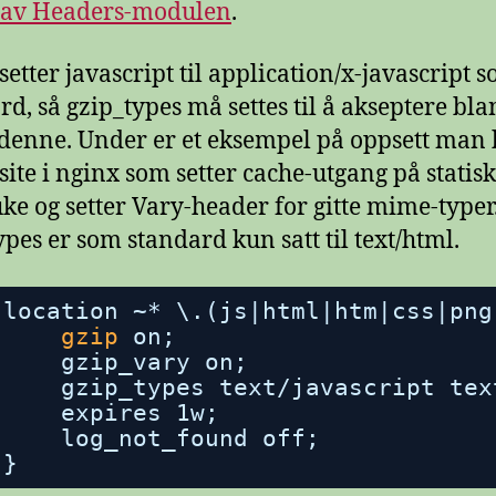
 av Headers-modulen
.
setter javascript til application/x-javascript 
rd, så gzip_types må settes til å akseptere bla
denne. Under er et eksempel på oppsett man
site i nginx som setter cache-utgang på statisk
 uke og setter Vary-header for gitte mime-typer
ypes er som standard kun satt til text/html.
location ~* \.(js|html|htm|css|png
gzip
on;
gzip_vary on;
gzip_types text
/javascript
tex
expires 1w;
log_not_found off;
}