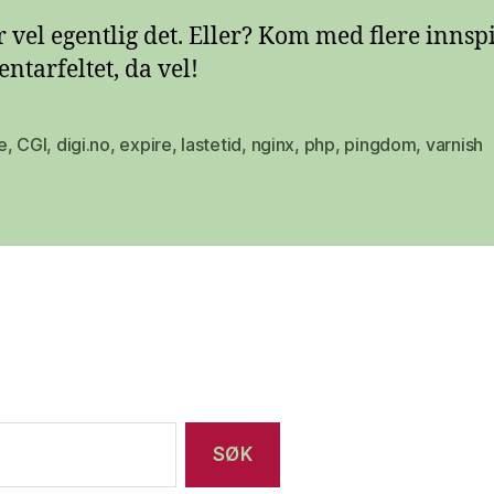
r vel egentlig det. Eller? Kom med flere innspil
tarfeltet, da vel!
e
,
CGI
,
digi.no
,
expire
,
lastetid
,
nginx
,
php
,
pingdom
,
varnish