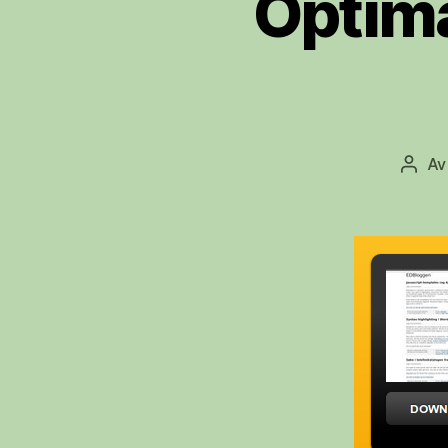
Optima
A
Innle