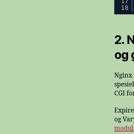
17
18
2. 
og 
Nginx 
spesie
CGI fo
Expire
og Var
module