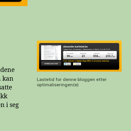
sidene
n kan
Lastetid for denne bloggen etter
optimaliseringen(e)
satte
ikk
en i seg