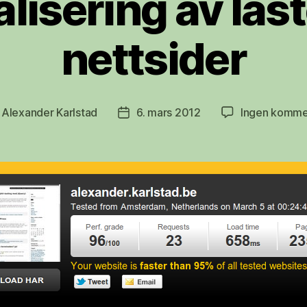
lisering av last
nettsider
v
Alexander Karlstad
6. mars 2012
Ingen komme
ggsforfatter
Publiseringsdato