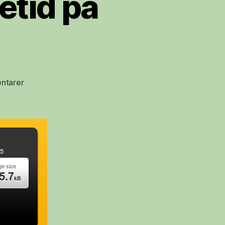
etid på
til
ntarer
Optimalisering
av
lastetid
på
nettsider