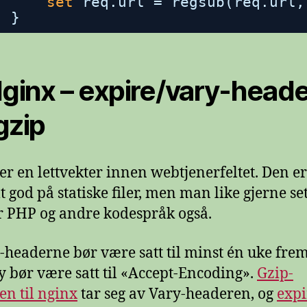
set
req.url = regsub(req.url,
}
Nginx – expire/vary-head
gzip
er en lettvekter innen webtjenerfeltet. Den er
lt god på statiske filer, men man like gjerne se
r PHP og andre kodespråk også.
-headerne bør være satt til minst én uke frem 
y bør være satt til «Accept-Encoding».
Gzip-
n til nginx
tar seg av Vary-headeren, og
expi