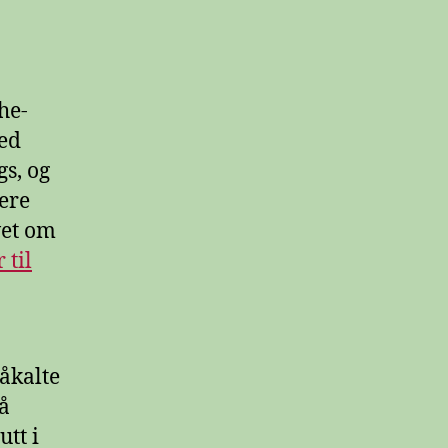
he-
med
gs, og
ere
vet om
 til
såkalte
på
utt i