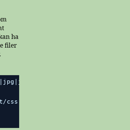
som
nt
 kan ha
e filer
.
|jpg|jpeg|gif|ico)$ {
t
/css
image
/jpg
image
/png
image
/gi