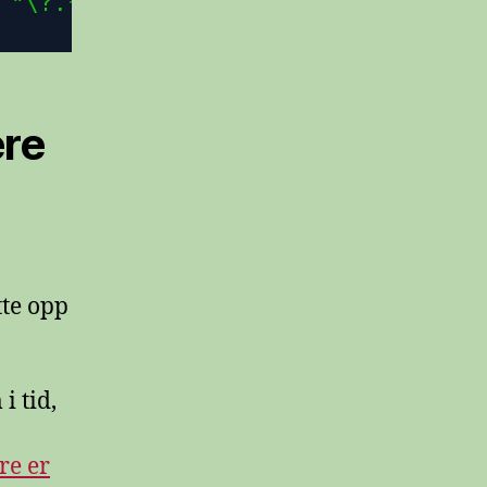
 
"\?.*$"
, 
""
);
ere
tte opp
i tid,
re er