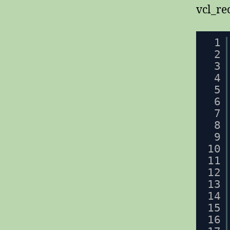
vcl_re
1
2
3
4
5
6
7
8
9
10
11
12
13
14
15
16