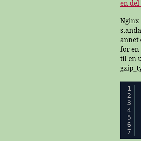
en del
Nginx 
standa
annet 
for en 
til en
gzip_t
1
2
3
4
5
6
7