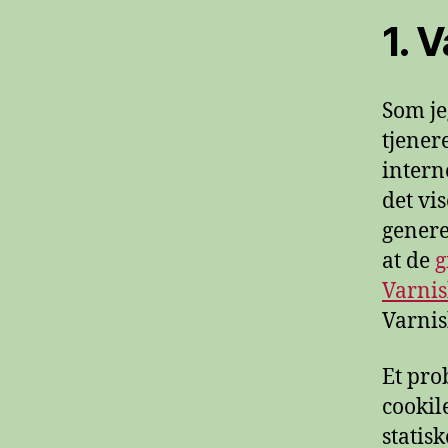
1. 
Som je
tjener
interne
det vi
genere
at de
g
Varnis
Varnis
Et pro
cookil
statisk