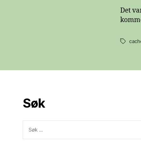
Det va
kommen
cach
Stikkord
Søk
Søk
etter: