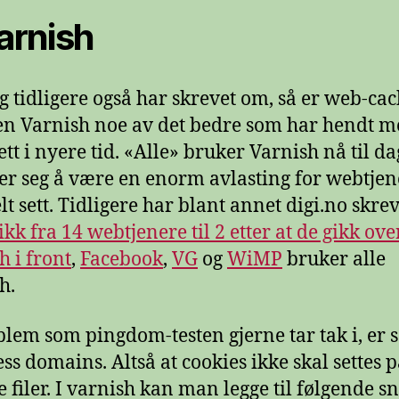
Varnish
g tidligere også har skrevet om, så er web-cac
en Varnish noe av det bedre som har hendt 
tt i nyere tid. «Alle» bruker Varnish nå til da
ser seg å være en enorm avlasting for webtjen
lt sett. Tidligere har blant annet digi.no skre
ikk fra 14 webtjenere til 2 etter at de gikk over
h i front
,
Facebook
,
VG
og
WiMP
bruker alle
h.
blem som pingdom-testen gjerne tar tak i, er 
ess domains. Altså at cookies ikke skal settes 
e filer. I varnish kan man legge til følgende sn