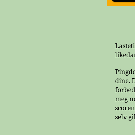
Lasteti
likeda
Pingdo
dine. 
forbedr
meg ne
scoren 
selv gi