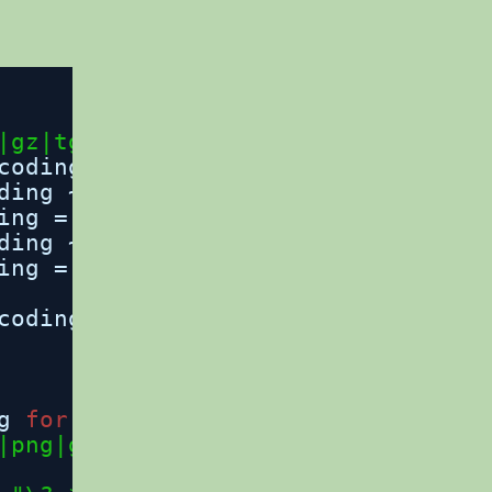
|gz|tgz|bz2|lzma|tbz)(\?.*|)$"
) {
coding;
ding ~ 
"gzip"
) {
ing = 
"gzip"
;
ding ~ 
"deflate"
) {
ing = 
"deflate"
;
coding;
g 
for
real static files
|png|gif|ico|js|css|txt|gz|zip|lzm