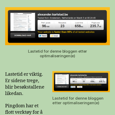
av
lastetid
på
nettsider
Lastetid for denne bloggen etter
optimaliseringen(e)
Lastetid er viktig.
Er sidene trege,
blir besøkstallene
likedan.
Lastetid for denne bloggen
etter optimaliseringen(e)
Pingdom har et
flott verktøy for å