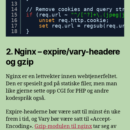
13
14
//
Remove cookies and query stri
15
if
(req.url ~ 
"^/[^?]+\.(jpeg|jp
16
unset
req.http.cookie;
17
set
req.url = regsub(req.url
18
}
2. Nginx – expire/vary-headere
og gzip
Nginx er en lettvekter innen webtjenerfeltet.
Den er spesielt god på statiske filer, men man
like gjerne sette opp CGI for PHP og andre
kodespråk også.
Expire-headerne bør være satt til minst én uke
frem i tid, og Vary bør være satt til «Accept-
Encoding».
Gzip-modulen til nginx
tar seg av