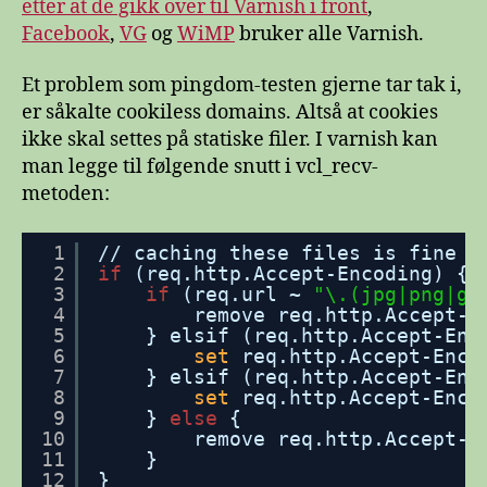
etter at de gikk over til Varnish i front
,
Facebook
,
VG
og
WiMP
bruker alle Varnish.
Et problem som pingdom-testen gjerne tar tak i,
er såkalte cookiless domains. Altså at cookies
ikke skal settes på statiske filer. I varnish kan
man legge til følgende snutt i vcl_recv-
metoden:
1
//
caching these files is fine
2
if
(req.http.Accept-Encoding) {
3
if
(req.url ~ 
"\.(jpg|png|gi
4
remove req.http.Accept-E
5
} elsif (req.http.Accept-Enc
6
set
req.http.Accept-Enco
7
} elsif (req.http.Accept-Enc
8
set
req.http.Accept-Enco
9
} 
else
{
10
remove req.http.Accept-E
11
}
12
}