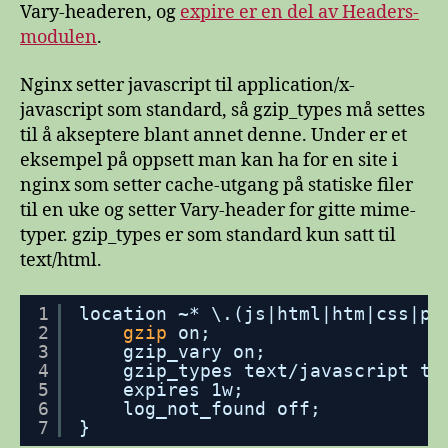
Vary-headeren, og
expire er en del av Headers-
modulen
.
Nginx setter javascript til application/x-
javascript som standard, så gzip_types må settes
til å akseptere blant annet denne. Under er et
eksempel på oppsett man kan ha for en site i
nginx som setter cache-utgang på statiske filer
til en uke og setter Vary-header for gitte mime-
typer. gzip_types er som standard kun satt til
text/html.
1
location ~* \.(js|html|htm|css|pn
2
gzip
on;
3
gzip_vary on;
4
gzip_types text
/javascript
te
5
expires 1w;
6
log_not_found off;
7
}