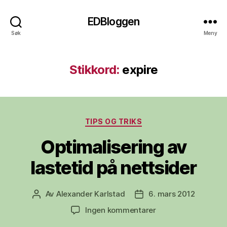
EDBloggen
Søk
Meny
Stikkord:
expire
Kategorier
TIPS OG TRIKS
Optimalisering av
lastetid på nettsider
Av
Alexander Karlstad
6. mars 2012
Innleggsforfatter
Publiseringsdato
til
Ingen kommentarer
Optimalisering