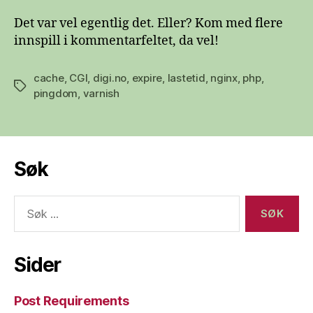
Det var vel egentlig det. Eller? Kom med flere
innspill i kommentarfeltet, da vel!
cache
,
CGI
,
digi.no
,
expire
,
lastetid
,
nginx
,
php
,
Stikkord
pingdom
,
varnish
Søk
Søk
etter:
Sider
Post Requirements