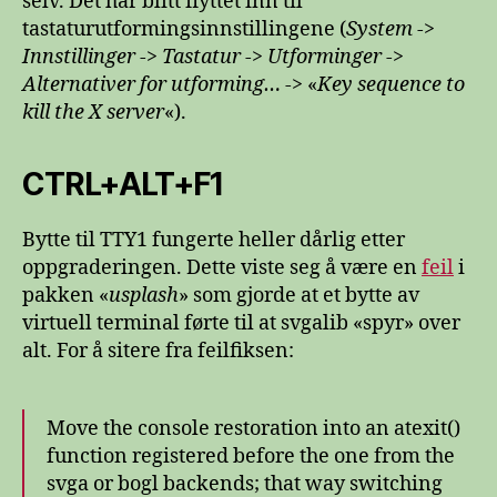
selv. Det har blitt flyttet inn til
tastaturutformingsinnstillingene (
System
->
Innstillinger
->
Tastatur
->
Utforminger
->
Alternativer for utforming…
-> «
Key sequence to
kill the X server
«).
CTRL+ALT+F1
Bytte til TTY1 fungerte heller dårlig etter
oppgraderingen. Dette viste seg å være en
feil
i
pakken «
usplash
» som gjorde at et bytte av
virtuell terminal førte til at svgalib «spyr» over
alt. For å sitere fra feilfiksen:
Move the console restoration into an atexit()
function registered before the one from the
svga or bogl backends; that way switching