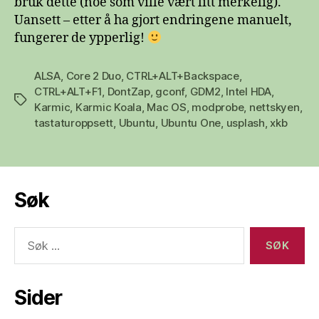
bruk dette (noe som ville vært litt merkelig).
Uansett – etter å ha gjort endringene manuelt,
fungerer de ypperlig!
ALSA
,
Core 2 Duo
,
CTRL+ALT+Backspace
,
CTRL+ALT+F1
,
DontZap
,
gconf
,
GDM2
,
Intel HDA
,
Stikkord
Karmic
,
Karmic Koala
,
Mac OS
,
modprobe
,
nettskyen
,
tastaturoppsett
,
Ubuntu
,
Ubuntu One
,
usplash
,
xkb
Søk
Søk
etter:
Sider