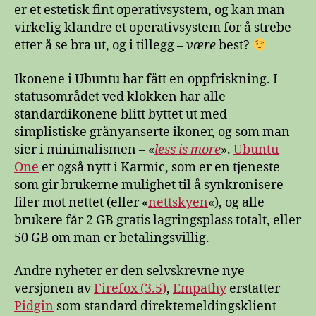
er et estetisk fint operativsystem, og kan man
virkelig klandre et operativsystem for å strebe
etter å se bra ut, og i tillegg –
være
best?
Ikonene i Ubuntu har fått en oppfriskning. I
statusområdet ved klokken har alle
standardikonene blitt byttet ut med
simplistiske grånyanserte ikoner, og som man
sier i minimalismen – «
less is more
».
Ubuntu
One
er også nytt i Karmic, som er en tjeneste
som gir brukerne mulighet til å synkronisere
filer mot nettet (eller «
nettskyen
«), og alle
brukere får 2 GB gratis lagringsplass totalt, eller
50 GB om man er betalingsvillig.
Andre nyheter er den selvskrevne nye
versjonen av
Firefox (3.5)
,
Empathy
erstatter
Pidgin
som standard direktemeldingsklient