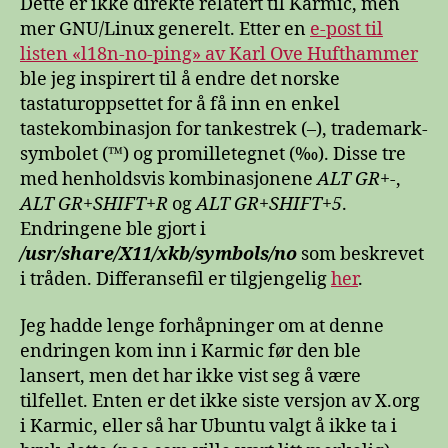
Dette er ikke direkte relatert til Karmic, men
mer GNU/Linux generelt. Etter en
e-post til
listen «l18n-no-ping» av Karl Ove Hufthammer
ble jeg inspirert til å endre det norske
tastaturoppsettet for å få inn en enkel
tastekombinasjon for tankestrek (–), trademark-
symbolet (™) og promilletegnet (‰). Disse tre
med henholdsvis kombinasjonene
ALT GR+-
,
ALT GR+SHIFT+R
og
ALT GR+SHIFT+5
.
Endringene ble gjort i
/usr/share/X11/xkb/symbols/no
som beskrevet
i tråden. Differansefil er tilgjengelig
her
.
Jeg hadde lenge forhåpninger om at denne
endringen kom inn i Karmic før den ble
lansert, men det har ikke vist seg å være
tilfellet. Enten er det ikke siste versjon av X.org
i Karmic, eller så har Ubuntu valgt å ikke ta i