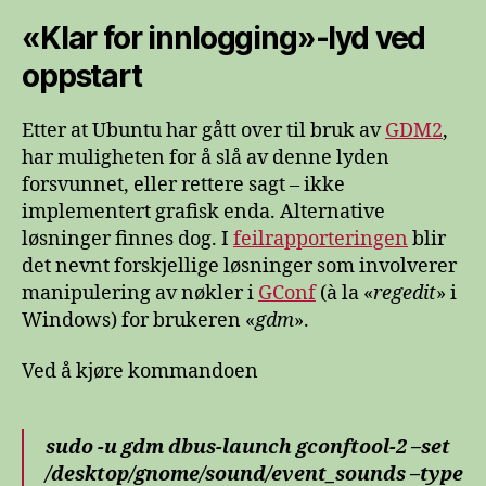
«Klar for innlogging»-lyd ved
oppstart
Etter at Ubuntu har gått over til bruk av
GDM2
,
har muligheten for å slå av denne lyden
forsvunnet, eller rettere sagt – ikke
implementert grafisk enda. Alternative
løsninger finnes dog. I
feilrapporteringen
blir
det nevnt forskjellige løsninger som involverer
manipulering av nøkler i
GConf
(à la «
regedit
» i
Windows) for brukeren «
gdm
».
Ved å kjøre kommandoen
sudo -u gdm dbus-launch gconftool-2 –set
/desktop/gnome/sound/event_sounds –type