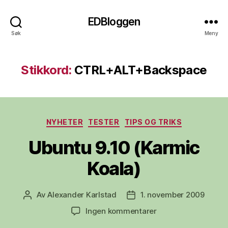
EDBloggen
Søk
Meny
Stikkord:
CTRL+ALT+Backspace
Kategorier
NYHETER
TESTER
TIPS OG TRIKS
Ubuntu 9.10 (Karmic
Koala)
Av
Alexander Karlstad
1. november 2009
Innleggsforfatter
Publiseringsdato
til
Ingen kommentarer
Ubuntu