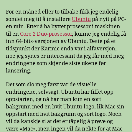
9.10
(Karmic
For en måned eller to tilbake fikk jeg endelig
Koala)
somlet meg til å installere
Ubuntu
på nytt på PC-
en min. Etter å ha byttet prosessor i maskinen
til en
Core 2 Duo-prosessor
, kunne jeg endelig få
inn 64-bits-versjonen av Ubuntu. Dette på et
tidspunkt der Karmic enda var i alfaversjon,
noe jeg synes er interessant da jeg får med meg
endringene som skjer de siste ukene før
lansering.
Det som slo meg først var de visuelle
endringene, selvsagt. Ubuntu har fiffet opp
oppstarten, og nå har man kun en sort
bakgrunn med en hvit Ubuntu-logo, lik Mac sin
oppstart med hvit bakgrunn og sort logo. Noen
vil da kanskje si at det er tåpelig å prøve og
være «Mac», men ingen vil da nekte for at Mac