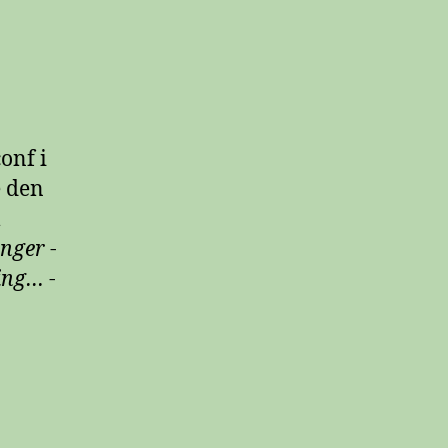
onf i
e den
l
inger
-
ming…
-