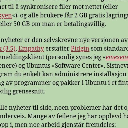
t til å synkronisere filer mot nettet (eller
kyen
«), og alle brukere får 2 GB gratis lagring
, eller 50 GB om man er betalingsvillig.
nyheter er den selvskrevne nye versjonen av
 (3.5)
,
Empathy
erstatter
Pidgin
som standar
emeldingsklient (personlig synes jeg «
emesen
nere) og Ubuntus «Software Center». Sistnev
gram du enkelt kan administrere installasjon
ng av programmer og pakker i Ubuntu i et fint
tlig grensesnitt.
lle nyheter til side, noen problemer har det 
nderveis. Mange av feilene jeg har opplevd ha
 opp i, men noe arbeid gjenstår fremdeles: