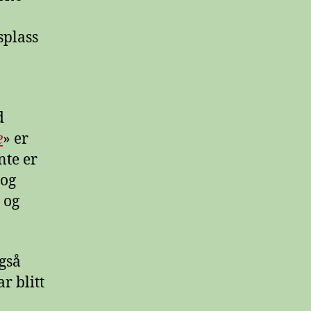
splass
d
e
» er
nte er
 og
 og
også
r blitt