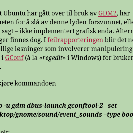
at Ubuntu har gått over til bruk av
GDM2
, har
eten for å slå av denne lyden forsvunnet, ell
e sagt – ikke implementert grafisk enda. Alter
ger finnes dog. I
feilrapporteringen
blir det 
ellige løsninger som involverer manipulering
 i
GConf
(à la «
regedit
» i Windows) for bruke
.
 kjøre kommandoen
 -u gdm dbus-launch gconftool-2 –set
sktop/gnome/sound/event_sounds –type bool
elt: