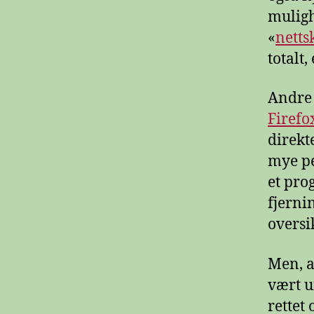
mulighe
«
netts
totalt
Andre 
Firefox
direkt
mye pe
et pro
fjerni
oversik
Men, a
vært u
rettet