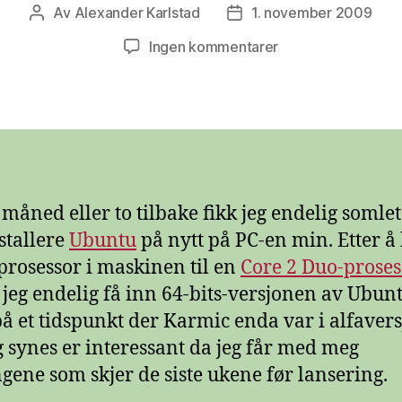
Av
Alexander Karlstad
1. november 2009
Innleggsforfatter
Publiseringsdato
til
Ingen kommentarer
Ubuntu
9.10
(Karmic
Koala)
 måned eller to tilbake fikk jeg endelig somle
nstallere
Ubuntu
på nytt på PC-en min. Etter å
 prosessor i maskinen til en
Core 2 Duo-proses
jeg endelig få inn 64-bits-versjonen av Ubunt
på et tidspunkt der Karmic enda var i alfavers
g synes er interessant da jeg får med meg
gene som skjer de siste ukene før lansering.