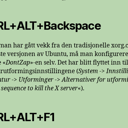
RL+ALT+Backspace
man har gått vekk fra den tradisjonelle xorg.c
ste versjonen av Ubuntu, må man konfigurer
e «
DontZap
»-en selv. Det har blitt flyttet inn ti
urutformingsinnstillingene (
System
->
Innstill
atur
->
Utforminger
->
Alternativer for utfor
sequence to kill the X server
«).
RL+ALT+F1