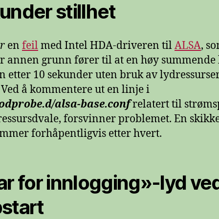
under stillhet
r
en
feil
med Intel HDA-driveren til
ALSA
, s
er annen grunn fører til at en høy summende 
nn etter 10 sekunder uten bruk av lydressurse
 Ved å kommentere ut en linje i
modprobe.d/alsa-base.conf
relatert til strøm
ressursdvale, forsvinner problemet. En skikke
ommer forhåpentligvis etter hvert.
ar for innlogging»-lyd ve
start