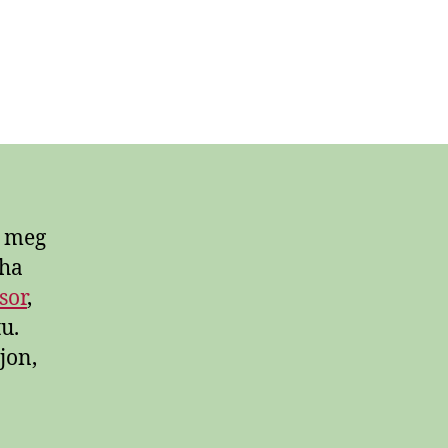
t meg
 ha
sor
,
u.
jon,