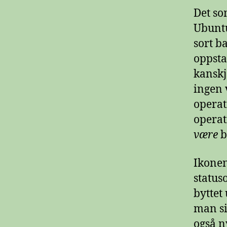
Det so
Ubuntu
sort b
oppsta
kanskj
ingen v
operat
operati
være
b
Ikonen
status
byttet
man si
også n