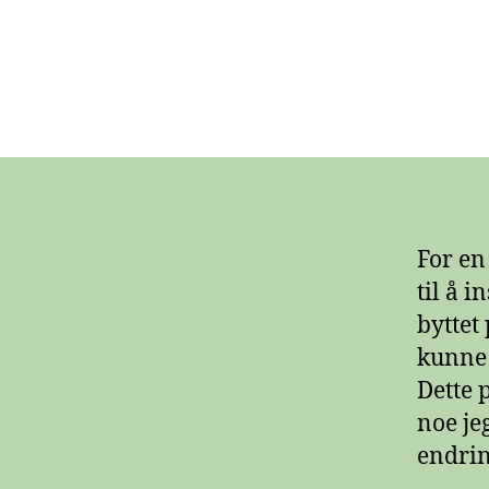
For en
til å i
byttet
kunne 
Dette 
noe je
endrin