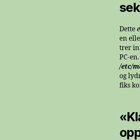
sek
Dette
e
en ell
trer i
PC-en.
/etc/
og lyd
fiks k
«Kl
opp