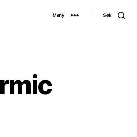
Meny
Søk
armic