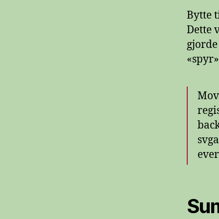
Bytte 
Dette 
gjorde 
«spyr» 
Move
regi
back
svga
ever
Sum