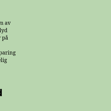
om av
lyd
r på
sparing
lig
d