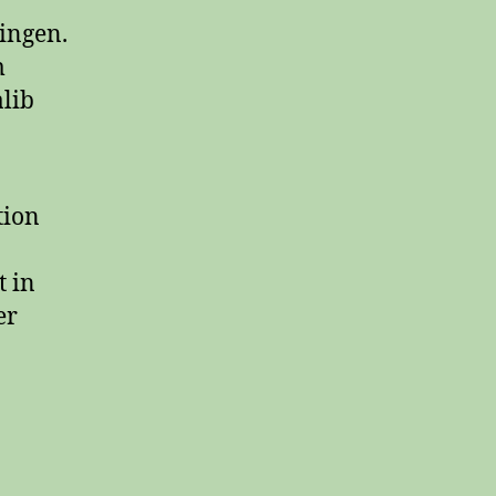
ringen.
m
alib
tion
t in
er