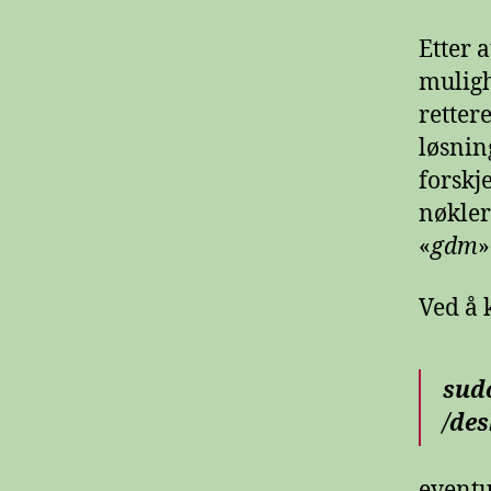
Etter 
muligh
retter
løsnin
forskj
nøkler
«
gdm
»
Ved å
sudo
/de
eventu