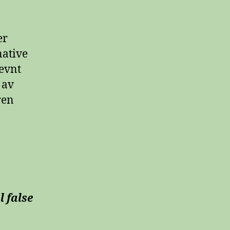
er
native
nevnt
 av
ren
 false