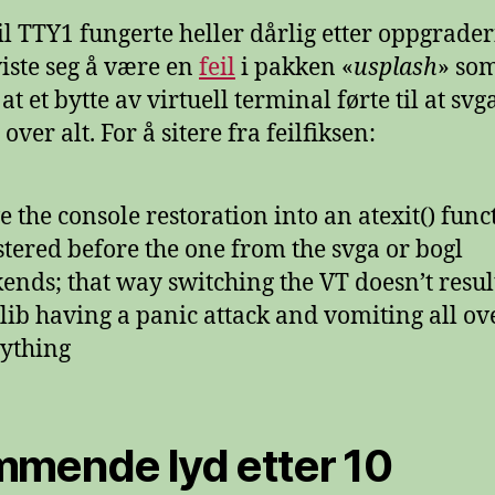
til TTY1 fungerte heller dårlig etter oppgrade
viste seg å være en
feil
i pakken «
usplash
» so
at et bytte av virtuell terminal førte til at svg
over alt. For å sitere fra feilfiksen:
 the console restoration into an atexit() func
stered before the one from the svga or bogl
ends; that way switching the VT doesn’t resul
lib having a panic attack and vomiting all ov
ything
mende lyd etter 10