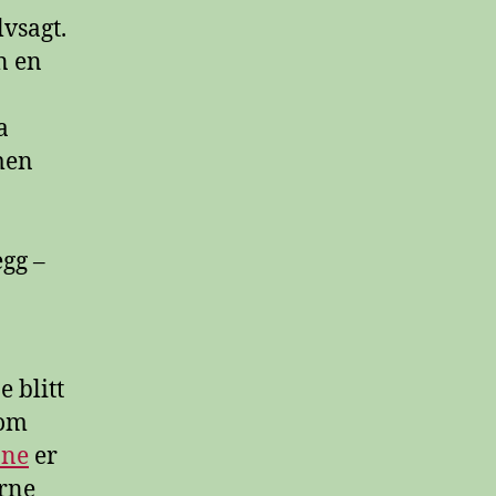
lvsagt.
n en
a
 men
egg –
 blitt
som
One
er
erne