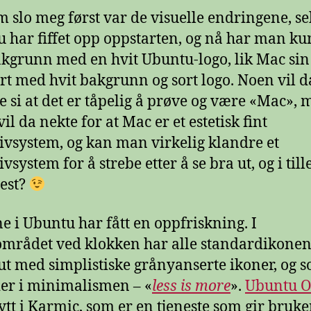
m slo meg først var de visuelle endringene, se
 har fiffet opp oppstarten, og nå har man ku
akgrunn med en hvit Ubuntu-logo, lik Mac sin
rt med hvit bakgrunn og sort logo. Noen vil d
e si at det er tåpelig å prøve og være «Mac»,
il da nekte for at Mac er et estetisk fint
ivsystem, og kan man virkelig klandre et
vsystem for å strebe etter å se bra ut, og i till
est?
e i Ubuntu har fått en oppfriskning. I
området ved klokken har alle standardikonene
 ut med simplistiske grånyanserte ikoner, og 
er i minimalismen – «
less is more
».
Ubuntu 
ytt i Karmic, som er en tjeneste som gir bruk