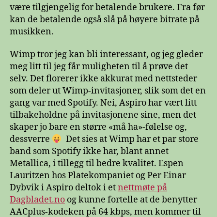
være tilgjengelig for betalende brukere. Fra før
kan de betalende også slå på høyere bitrate på
musikken.
Wimp tror jeg kan bli interessant, og jeg gleder
meg litt til jeg får muligheten til å prøve det
selv. Det florerer ikke akkurat med nettsteder
som deler ut Wimp-invitasjoner, slik som det en
gang var med Spotify. Nei, Aspiro har vært litt
tilbakeholdne på invitasjonene sine, men det
skaper jo bare en større «må ha»-følelse og,
dessverre
Det sies at Wimp har et par store
band som Spotify ikke har, blant annet
Metallica, i tillegg til bedre kvalitet. Espen
Lauritzen hos Platekompaniet og Per Einar
Dybvik i Aspiro deltok i et
nettmøte på
Dagbladet.no
og kunne fortelle at de benytter
AACplus-kodeken på 64 kbps, men kommer til