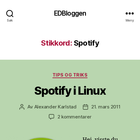
EDBloggen
Søk
Meny
Stikkord:
Spotify
Kategorier
TIPS OG TRIKS
Spotify i Linux
Av
Alexander Karlstad
21. mars 2011
Innleggsforfatter
Publiseringsdato
til
2 kommentarer
Spotify
i
Linux
Hei, visste du