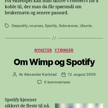
For eksempel kan man skrive «
:connect
» for å
koble til, der man da får spørsmål om
brukernavn og senere passord.
Despotify
,
ncurses
,
Spotify
,
Subversion
,
Ubuntu
Stikkord
Kategorier
NYHETER
YTRINGER
Om Wimp og Spotify
Av
Alexander Karlstad
12. august 2009
Innleggsforfatter
Publiseringsdato
til
6 kommentarer
Om
Wimp
og
Spotify kjenner
Spotify
sikkert de fleste til nå.