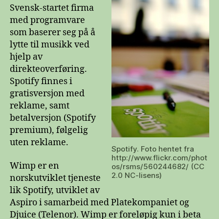
Svensk-startet firma
med programvare
som baserer seg på å
lytte til musikk ved
hjelp av
direkteoverføring.
Spotify finnes i
gratisversjon med
reklame, samt
betalversjon (Spotify
premium), følgelig
uten reklame.
Spotify. Foto hentet fra
http://www.flickr.com/phot
Wimp er en
os/rsms/560244682/ (CC
2.0 NC-lisens)
norskutviklet tjeneste
lik Spotify, utviklet av
Aspiro i samarbeid med Platekompaniet og
Djuice (Telenor). Wimp er foreløpig kun i beta