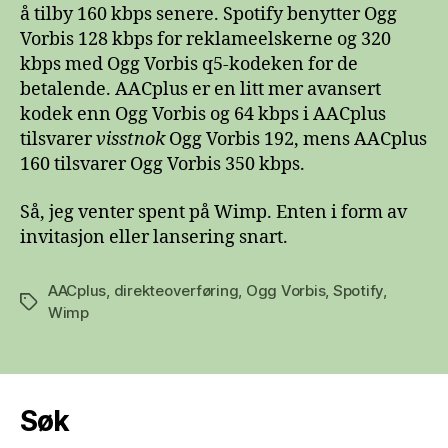
å tilby 160 kbps senere. Spotify benytter Ogg
Vorbis 128 kbps for reklameelskerne og 320
kbps med Ogg Vorbis q5-kodeken for de
betalende. AACplus er en litt mer avansert
kodek enn Ogg Vorbis og 64 kbps i AACplus
tilsvarer
visstnok
Ogg Vorbis 192, mens AACplus
160 tilsvarer Ogg Vorbis 350 kbps.
Så, jeg venter spent på Wimp. Enten i form av
invitasjon eller lansering snart.
AACplus
,
direkteoverføring
,
Ogg Vorbis
,
Spotify
,
Stikkord
Wimp
Søk