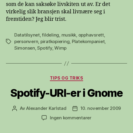
som de kan saksøke livskiten ut av. Er det
virkelig slik bransjen skal livnære seg i
fremtiden? Jeg blir trist.
Datatilsynet
,
fildeling
,
musikk
,
opphavsrett
,
personvern
,
piratkopiering
,
Platekompaniet
,
Stikkord
Simonsen
,
Spotify
,
Wimp
Kategorier
TIPS OG TRIKS
Spotify-URI-er i Gnome
Av
Alexander Karlstad
10. november 2009
Innleggsforfatter
Publiseringsdato
til
Ingen kommentarer
Spotify-
URI-