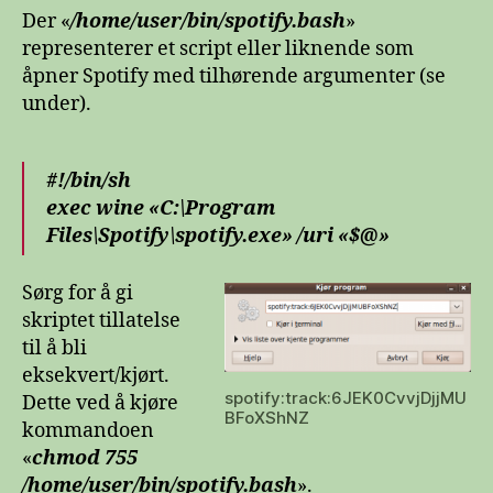
Der «
/home/user/bin/spotify.bash
»
representerer et script eller liknende som
åpner Spotify med tilhørende argumenter (se
under).
#!/bin/sh
exec wine «C:\Program
Files\Spotify\spotify.exe» /uri «$@»
Sørg for å gi
skriptet tillatelse
til å bli
eksekvert/kjørt.
spotify:track:6JEK0CvvjDjjMU
Dette ved å kjøre
BFoXShNZ
kommandoen
«
chmod 755
/home/user/bin/spotify.bash
».