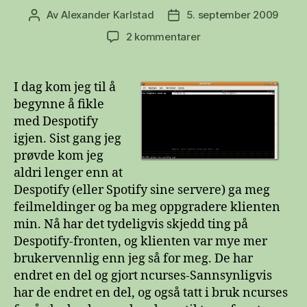
Av
Alexander Karlstad
5. september 2009
Innleggsforfatter
Publiseringsdato
til
2 kommentarer
Despotify
i
Ubuntu
I dag kom jeg til å
begynne å fikle
med Despotify
igjen. Sist gang jeg
prøvde kom jeg
aldri lenger enn at
Despotify (eller Spotify sine servere) ga meg
feilmeldinger og ba meg oppgradere klienten
min. Nå har det tydeligvis skjedd ting på
Despotify-fronten, og klienten var mye mer
brukervennlig enn jeg så for meg. De har
endret en del og gjort ncurses-Sannsynligvis
har de endret en del, og også tatt i bruk ncurses