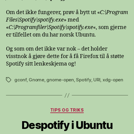
Om det ikke fungerer, prøv å bytt ut «
C:\Program
Files\Spotify\spotify.exe
» med
«
C:\Programfiler\Spotify\spotify.exe
«, som gjerne
er tilfellet om du har norsk Ubuntu.
Og som om det ikke var nok – det holder
visstnok å gjøre dette for å få Firefox til å støtte
Spotify sitt lenkeskjema og!
gconf
,
Gnome
,
gnome-open
,
Spotify
,
URI
,
xdg-open
Stikkord
Kategorier
TIPS OG TRIKS
Despotify i Ubuntu