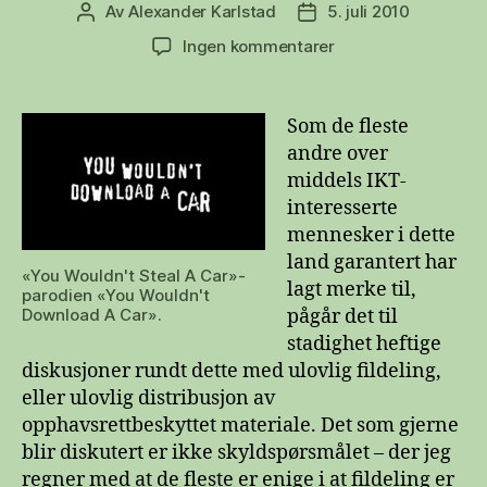
Av
Alexander Karlstad
5. juli 2010
Innleggsforfatter
Publiseringsdato
til
Ingen kommentarer
Ulovlig
fildeling
med
Som de fleste
personvern
andre over
til
middels IKT-
følge
interesserte
mennesker i dette
land garantert har
«You Wouldn't Steal A Car»-
lagt merke til,
parodien «You Wouldn't
Download A Car».
pågår det til
stadighet heftige
diskusjoner rundt dette med ulovlig fildeling,
eller ulovlig distribusjon av
opphavsrettbeskyttet materiale. Det som gjerne
blir diskutert er ikke skyldspørsmålet – der jeg
regner med at de fleste er enige i at fildeling er