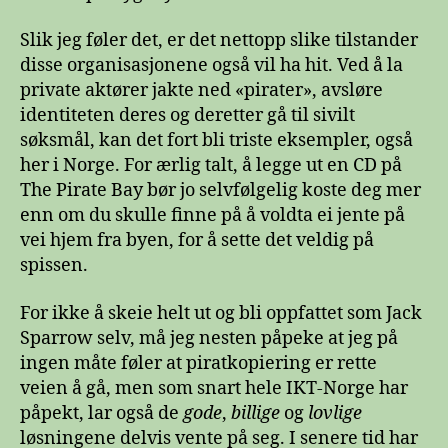
Slik jeg føler det, er det nettopp slike tilstander
disse organisasjonene også vil ha hit. Ved å la
private aktører jakte ned «pirater», avsløre
identiteten deres og deretter gå til sivilt
søksmål, kan det fort bli triste eksempler, også
her i Norge. For ærlig talt, å legge ut en CD på
The Pirate Bay bør jo selvfølgelig koste deg mer
enn om du skulle finne på å voldta ei jente på
vei hjem fra byen, for å sette det veldig på
spissen.
For ikke å skeie helt ut og bli oppfattet som Jack
Sparrow selv, må jeg nesten påpeke at jeg på
ingen måte føler at piratkopiering er rette
veien å gå, men som snart hele IKT-Norge har
påpekt, lar også de
gode
,
billige
og
lovlige
løsningene delvis vente på seg. I senere tid har