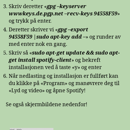
Skriv deretter «
gpg –keyserver
wwwkeys.de.pgp.net –recv-keys 94558F59
»
og trykk på enter.
Deretter skriver vi «
gpg –export
94558F59 |sudo apt-key add –
» og runder av
med enter nok en gang.
Skriv så «
sudo apt-get update && sudo apt-
get install spotify-client
» og bekreft
installasjonen ved å taste «y» og enter
Når nedlasting og installasjon er fullført kan
du klikke på «Program» og manøvrere deg til
«Lyd og video» og åpne Spotify!
Se også skjermbildene nedenfor!