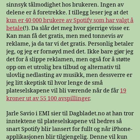
sinnsyk tålmodighet hos brukeren. Ingen av
delene er å foretrekke. I tillegg leser jeg at det
kun er 40 000 brukere av Spotify som har valgt å
betale
(!). Da slår det meg hvor gjerrige visse er.
Kan man få det gratis, men med tonnevis av
reklame, ja da tar vi det gratis. Personlig betaler
jeg, og jeg er fornøyd med det. Ikke bare gjør jeg
det for å slippe reklamen, men også for å støtte
opp om et utrolig bra tilbud og alternativ til
ulovlig nedlasting av musikk, men dessverre er
jeg litt skeptisk til hvor lenge de små
plateselskapene vil bli værende når de får
19
kroner ut av 55 100 avspillinger
.
Jarle Savio i EMI sier til Dagbladet.no at han tror
inntektene til plateselskapene vil bedres så
snart Spotify blir lansert for fullt og når iPhone-
applikasjonen blir tilgjengelig. Denne vil kun