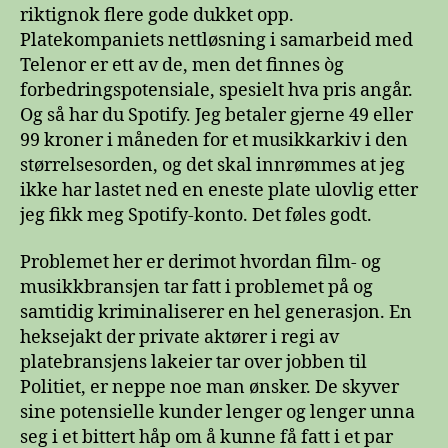
riktignok flere gode dukket opp.
Platekompaniets nettløsning i samarbeid med
Telenor er ett av de, men det finnes òg
forbedringspotensiale, spesielt hva pris angår.
Og så har du Spotify. Jeg betaler gjerne 49 eller
99 kroner i måneden for et musikkarkiv i den
størrelsesorden, og det skal innrømmes at jeg
ikke har lastet ned en eneste plate ulovlig etter
jeg fikk meg Spotify-konto. Det føles godt.
Problemet her er derimot hvordan film- og
musikkbransjen tar fatt i problemet på og
samtidig kriminaliserer en hel generasjon. En
heksejakt der private aktører i regi av
platebransjens lakeier tar over jobben til
Politiet, er neppe noe man ønsker. De skyver
sine potensielle kunder lenger og lenger unna
seg i et bittert håp om å kunne få fatt i et par