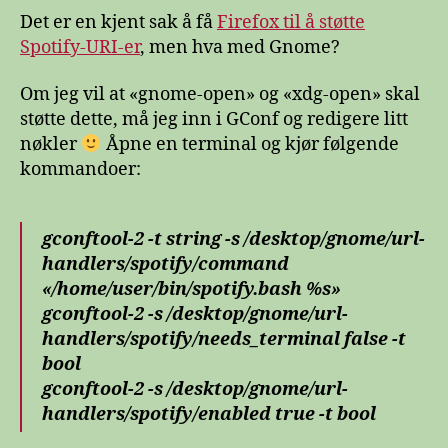
er
Det er en kjent sak å få
Firefox til å støtte
i
Spotify-URI-er
, men hva med Gnome?
Gnome
Om jeg vil at «gnome-open» og «xdg-open» skal
støtte dette, må jeg inn i GConf og redigere litt
nøkler
Åpne en terminal og kjør følgende
kommandoer:
gconftool-2 -t string -s /desktop/gnome/url-
handlers/spotify/command
«/home/user/bin/spotify.bash %s»
gconftool-2 -s /desktop/gnome/url-
handlers/spotify/needs_terminal false -t
bool
gconftool-2 -s /desktop/gnome/url-
handlers/spotify/enabled true -t bool