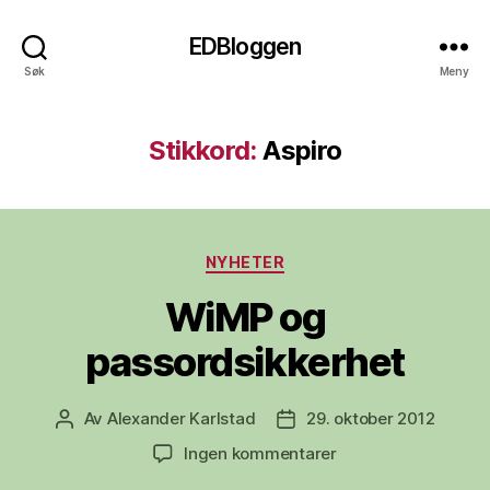
EDBloggen
Søk
Meny
Stikkord:
Aspiro
Kategorier
NYHETER
WiMP og
passordsikkerhet
Av
Alexander Karlstad
29. oktober 2012
Innleggsforfatter
Publiseringsdato
til
Ingen kommentarer
WiMP