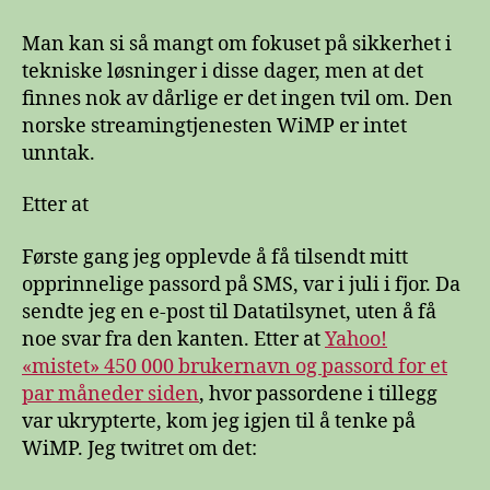
og
passordsikkerhet
Man kan si så mangt om fokuset på sikkerhet i
tekniske løsninger i disse dager, men at det
finnes nok av dårlige er det ingen tvil om. Den
norske streamingtjenesten WiMP er intet
unntak.
Etter at
Første gang jeg opplevde å få tilsendt mitt
opprinnelige passord på SMS, var i juli i fjor. Da
sendte jeg en e-post til Datatilsynet, uten å få
noe svar fra den kanten. Etter at
Yahoo!
«mistet» 450 000 brukernavn og passord for et
par måneder siden
, hvor passordene i tillegg
var ukrypterte, kom jeg igjen til å tenke på
WiMP. Jeg twitret om det: