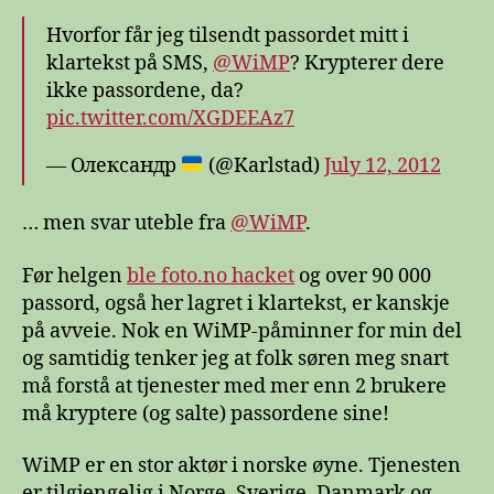
Hvorfor får jeg tilsendt passordet mitt i
klartekst på SMS,
@WiMP
? Krypterer dere
ikke passordene, da?
pic.twitter.com/XGDEEAz7
— Олександр
(@Karlstad)
July 12, 2012
… men svar uteble fra
@WiMP
.
Før helgen
ble foto.no hacket
og over 90 000
passord, også her lagret i klartekst, er kanskje
på avveie. Nok en WiMP-påminner for min del
og samtidig tenker jeg at folk søren meg snart
må forstå at tjenester med mer enn 2 brukere
må kryptere (og salte) passordene sine!
WiMP er en stor aktør i norske øyne. Tjenesten
er tilgjengelig i Norge, Sverige, Danmark og