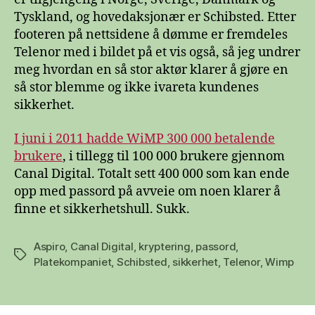
Tyskland, og hovedaksjonær er Schibsted. Etter
footeren på nettsidene å dømme er fremdeles
Telenor med i bildet på et vis også, så jeg undrer
meg hvordan en så stor aktør klarer å gjøre en
så stor blemme og ikke ivareta kundenes
sikkerhet.
I juni i 2011 hadde WiMP 300 000 betalende
brukere
, i tillegg til 100 000 brukere gjennom
Canal Digital. Totalt sett 400 000 som kan ende
opp med passord på avveie om noen klarer å
finne et sikkerhetshull. Sukk.
Aspiro
,
Canal Digital
,
kryptering
,
passord
,
Stikkord
Platekompaniet
,
Schibsted
,
sikkerhet
,
Telenor
,
Wimp