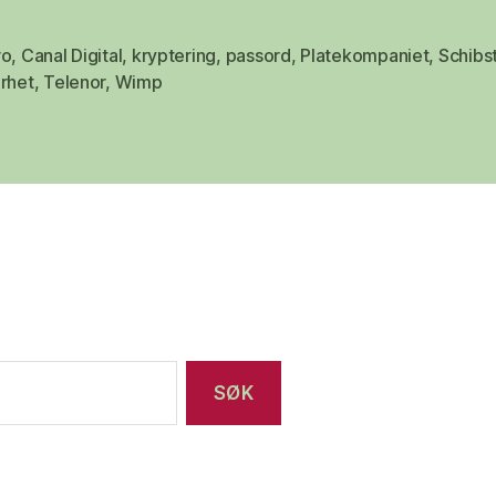
ro
,
Canal Digital
,
kryptering
,
passord
,
Platekompaniet
,
Schibs
erhet
,
Telenor
,
Wimp