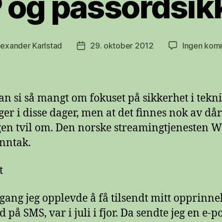
og passordsik
lexander Karlstad
29. oktober 2012
Ingen kom
sforfatter
Publiseringsdato
n si så mangt om fokuset på sikkerhet i tekn
ger i disse dager, men at det finnes nok av dår
gen tvil om. Den norske streamingtjenesten 
unntak.
t
 gang jeg opplevde å få tilsendt mitt opprinne
 på SMS, var i juli i fjor. Da sendte jeg en e-pos