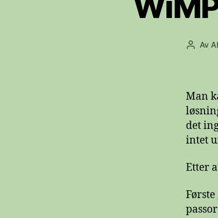
WiMP 
Av
A
Innlegg
Man ka
løsnin
det in
intet 
Etter a
Første
passord