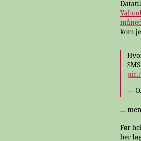
Datati
Yahoo!
måned
kom je
Hvor
SMS
pic.
— О
… men 
Før he
her la