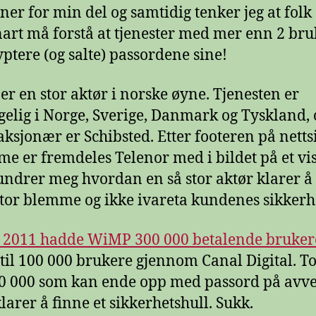
er for min del og samtidig tenker jeg at folk
art må forstå at tjenester med mer enn 2 bru
ptere (og salte) passordene sine!
r en stor aktør i norske øyne. Tjenesten er
ngelig i Norge, Sverige, Danmark og Tyskland, 
ksjonær er Schibsted. Etter footeren på nett
e er fremdeles Telenor med i bildet på et vis
 undrer meg hvordan en så stor aktør klarer å
stor blemme og ikke ivareta kundenes sikkerh
 i 2011 hadde WiMP 300 000 betalende bruker
g til 100 000 brukere gjennom Canal Digital. To
00 000 som kan ende opp med passord på avv
larer å finne et sikkerhetshull. Sukk.