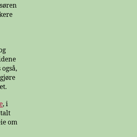
 søren
kere
og
sidene
 også,
 gjøre
et.
e
, i
talt
eie om