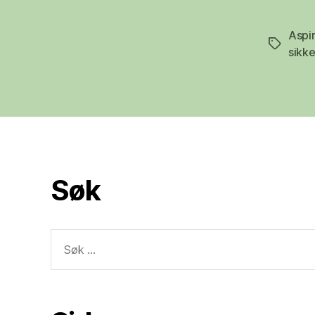
Aspi
Stikkord
sikk
Søk
Søk
etter: