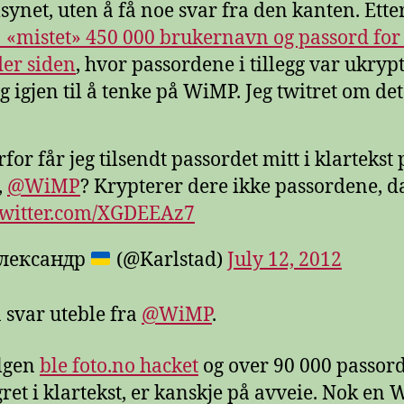
lsynet, uten å få noe svar fra den kanten. Etter
 «mistet» 450 000 brukernavn og passord for 
er siden
, hvor passordene i tillegg var ukrypt
g igjen til å tenke på WiMP. Jeg twitret om det
for får jeg tilsendt passordet mitt i klartekst 
,
@WiMP
? Krypterer dere ikke passordene, d
twitter.com/XGDEEAz7
лександр
(@Karlstad)
July 12, 2012
svar uteble fra
@WiMP
.
lgen
ble foto.no hacket
og over 90 000 passord
gret i klartekst, er kanskje på avveie. Nok en