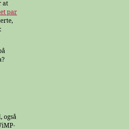
 at
et par
erte,
:
på
a?
, også
 WiMP-