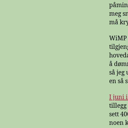
påminn
meg sn
må kry
WiMP e
tilgje
hoveda
å dømm
så jeg
en så 
I juni
tilleg
sett 4
noen k