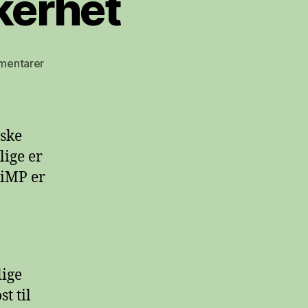
kerhet
til
mentarer
WiMP
og
passordsikkerhet
iske
lige er
WiMP er
lige
t til