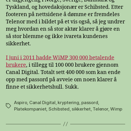
Tyskland, og hovedaksjonær er Schibsted. Etter
footeren på nettsidene å dømme er fremdeles
Telenor med i bildet på et vis også, så jeg undrer
meg hvordan en så stor aktør klarer å gjøre en
så stor blemme og ikke ivareta kundenes
sikkerhet.
I juni i 2011 hadde WiMP 300 000 betalende
brukere
, i tillegg til 100 000 brukere gjennom
Canal Digital. Totalt sett 400 000 som kan ende
opp med passord på avveie om noen klarer å
finne et sikkerhetshull. Sukk.
Aspiro
,
Canal Digital
,
kryptering
,
passord
,
Stikkord
Platekompaniet
,
Schibsted
,
sikkerhet
,
Telenor
,
Wimp