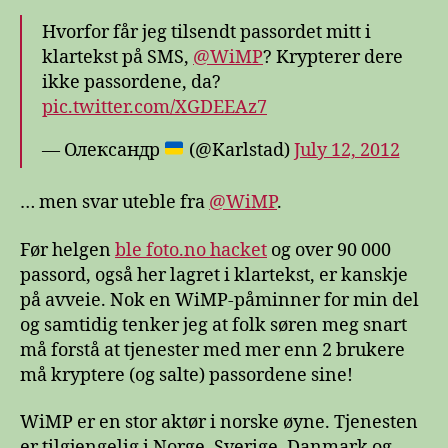
Hvorfor får jeg tilsendt passordet mitt i
klartekst på SMS,
@WiMP
? Krypterer dere
ikke passordene, da?
pic.twitter.com/XGDEEAz7
— Олександр
(@Karlstad)
July 12, 2012
… men svar uteble fra
@WiMP
.
Før helgen
ble foto.no hacket
og over 90 000
passord, også her lagret i klartekst, er kanskje
på avveie. Nok en WiMP-påminner for min del
og samtidig tenker jeg at folk søren meg snart
må forstå at tjenester med mer enn 2 brukere
må kryptere (og salte) passordene sine!
WiMP er en stor aktør i norske øyne. Tjenesten
er tilgjengelig i Norge, Sverige, Danmark og