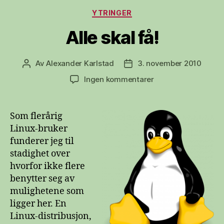
Kategorier
YTRINGER
Alle skal få!
Av
Alexander Karlstad
3. november 2010
Innleggsforfatter
Publiseringsdato
til
Ingen kommentarer
Alle
skal
få!
Som flerårig
Linux-bruker
funderer jeg til
stadighet over
hvorfor ikke flere
benytter seg av
mulighetene som
ligger her. En
Linux-distribusjon,