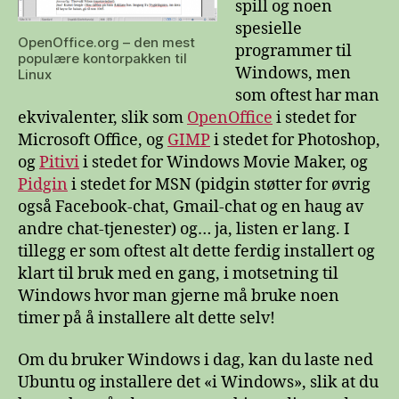
spill og noen
spesielle
OpenOffice.org – den mest
programmer til
populære kontorpakken til
Windows, men
Linux
som oftest har man
ekvivalenter, slik som
OpenOffice
i stedet for
Microsoft Office, og
GIMP
i stedet for Photoshop,
og
Pitivi
i stedet for Windows Movie Maker, og
Pidgin
i stedet for MSN (pidgin støtter for øvrig
også Facebook-chat, Gmail-chat og en haug av
andre chat-tjenester) og… ja, listen er lang. I
tillegg er som oftest alt dette ferdig installert og
klart til bruk med en gang, i motsetning til
Windows hvor man gjerne må bruke noen
timer på å installere alt dette selv!
Om du bruker Windows i dag, kan du laste ned
Ubuntu og installere det «i Windows», slik at du