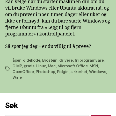
kan velge når du starter maskinen din om du
vil bruke Windows eller Ubuntu akkurat nå, og
om du prøver i noen timer, dager eller uker og
ikke er fornøyd, kan du bare starte Windows og
fjerne Ubuntu fra «Legg til og fjern
programmer» i kontrollpanelet.
Så spør jeg deg – er du villig til å prøve?
åpen kildekode
,
Brostein
,
drivere
,
fri programvare
,
GIMP
,
gratis
,
Linux
,
Mac
,
Microsoft Office
,
MSN
,
Stikkord
OpenOffice
,
Photoshop
,
Pidgin
,
sikkerhet
,
Windows
,
Wine
Søk