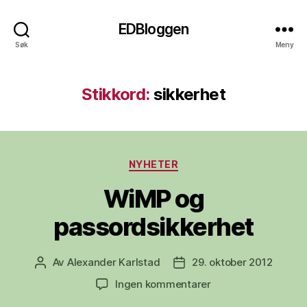
EDBloggen
Søk
Meny
Stikkord:
sikkerhet
Kategorier
NYHETER
WiMP og
passordsikkerhet
Av
Alexander Karlstad
29. oktober 2012
Innleggsforfatter
Publiseringsdato
til
Ingen kommentarer
WiMP