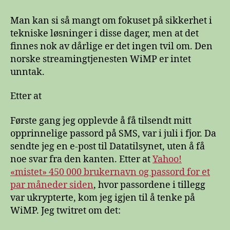
og
passordsikkerhet
Man kan si så mangt om fokuset på sikkerhet i
tekniske løsninger i disse dager, men at det
finnes nok av dårlige er det ingen tvil om. Den
norske streamingtjenesten WiMP er intet
unntak.
Etter at
Første gang jeg opplevde å få tilsendt mitt
opprinnelige passord på SMS, var i juli i fjor. Da
sendte jeg en e-post til Datatilsynet, uten å få
noe svar fra den kanten. Etter at
Yahoo!
«mistet» 450 000 brukernavn og passord for et
par måneder siden
, hvor passordene i tillegg
var ukrypterte, kom jeg igjen til å tenke på
WiMP. Jeg twitret om det: